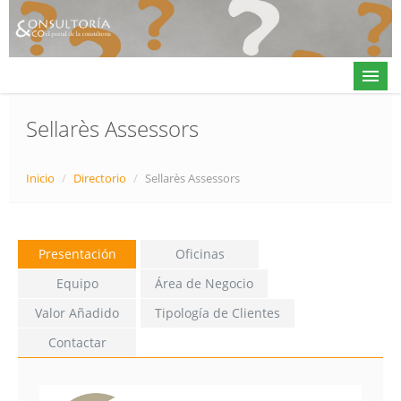
Sellarès Assessors
Actualidad
Inicio
/
Directorio
/
Sellarès Assessors
Directorio
Alta en directorio / Log in
Presentación
Oficinas
Contacto
Equipo
Área de Negocio
Valor Añadido
Tipología de Clientes
Contactar
𝕏