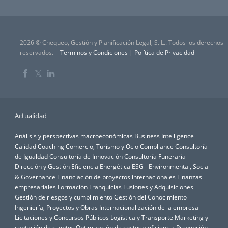
2026 © Chequeo, Gestión y Planificación Legal, S. L.. Todos los derechos
reservados.
Terminos y Condiciones
|
Política de Privacidad
𝕏
Actualidad
Análisis y perspectivas macroeconómicas
Business Intelligence
Calidad
Coaching
Comercio, Turismo y Ocio
Compliance
Consultoría
de Igualdad
Consultoría de Innovación
Consultoría Funeraria
Dirección y Gestión
Eficiencia Energética
ESG - Environmental, Social
& Governance
Financiación de proyectos internacionales
Finanzas
empresariales
Formación
Franquicias
Fusiones y Adquisiciones
Gestión de riesgos y cumplimiento
Gestión del Conocimiento
Ingeniería, Proyectos y Obras
Internacionalización de la empresa
Licitaciones y Concursos Públicos
Logística y Transporte
Marketing y
captación de clientes
Optimización de costes y eficiencia
Prevención