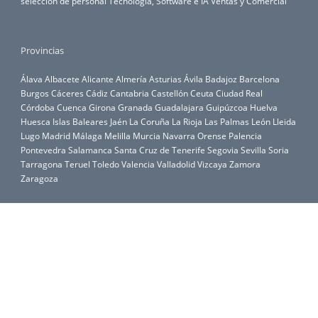
selección de personal
Tecnología, Software e IA
Ventas y Comercial
Provincias
Álava
Albacete
Alicante
Almería
Asturias
Ávila
Badajoz
Barcelona
Burgos
Cáceres
Cádiz
Cantabria
Castellón
Ceuta
Ciudad Real
Córdoba
Cuenca
Girona
Granada
Guadalajara
Guipúzcoa
Huelva
Huesca
Islas Baleares
Jaén
La Coruña
La Rioja
Las Palmas
León
Lleida
Lugo
Madrid
Málaga
Melilla
Murcia
Navarra
Orense
Palencia
Pontevedra
Salamanca
Santa Cruz de Tenerife
Segovia
Sevilla
Soria
Tarragona
Teruel
Toledo
Valencia
Valladolid
Vizcaya
Zamora
Zaragoza