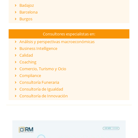
Badajoz
Barcelona
Burgos
Cáceres
Cádiz
Consultores especialistas en:
Cantabria
Análisis y perspectivas macroeconómicas
Castellón
Business Intelligence
Ceuta
Calidad
Ciudad Real
Coaching
Córdoba
Comercio, Turismo y Ocio
Cuenca
Compliance
Girona
Consultoría Funeraria
Granada
Consultoría de Igualdad
Guadalajara
Consultoría de Innovación
Guipúzcoa
Dirección y Gestión
Huelva
ESG - Environmental, Social & Governance
Huesca
Eficiencia Energética
Islas Baleares
Financiación de proyectos internacionales
Jaén
Finanzas empresariales
La Coruña
Formación