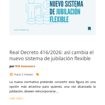
La Rioja
Franquicias
Las Palmas
Fusiones y Adquisiciones
León
Gestión de riesgos y cumplimiento
Lleida
Gestión del Conocimiento
Lugo
Ingeniería, Proyectos y Obras
Madrid
Internacionalización de la empresa
Málaga
Licitaciones y Concursos Públicos
Melilla
Logística y Transporte
Murcia
Marketing y captación de clientes
Navarra
Optimización de costes y eficiencia
Real Decreto 416/2026: así cambia el
Orense
Prevención de Riesgos Laborales
nuevo sistema de jubilación flexible
Palencia
Reestructuraciones Empresariales
Pontevedra
Refinanciación de Deudas
por
RM Assessors
Salamanca
Responsabilidad Social Empresarial
Hace 2 meses
Santa Cruz de Tenerife
Salud
Segovia
Seguridad Alimentaria
La nueva normativa pretende convertir esta figura en una
Sevilla
opción más atractiva para quienes, una vez alcanzada la
Seguros
Soria
jubilación, deseen reincorporarse ...
Talento, Recursos Humanos y selección de personal
Tarragona
Tecnología, Software e IA
Leer más
Teruel
Ventas y Comercial