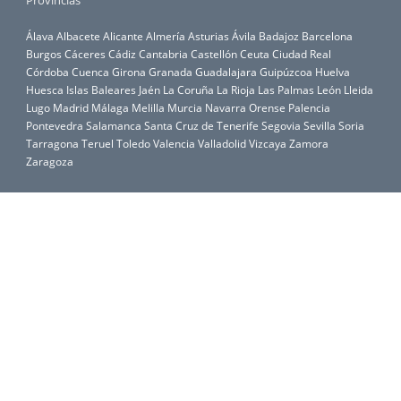
Provincias
Álava
Albacete
Alicante
Almería
Asturias
Ávila
Badajoz
Barcelona
Burgos
Cáceres
Cádiz
Cantabria
Castellón
Ceuta
Ciudad Real
Córdoba
Cuenca
Girona
Granada
Guadalajara
Guipúzcoa
Huelva
Huesca
Islas Baleares
Jaén
La Coruña
La Rioja
Las Palmas
León
Lleida
Lugo
Madrid
Málaga
Melilla
Murcia
Navarra
Orense
Palencia
Pontevedra
Salamanca
Santa Cruz de Tenerife
Segovia
Sevilla
Soria
Tarragona
Teruel
Toledo
Valencia
Valladolid
Vizcaya
Zamora
Zaragoza