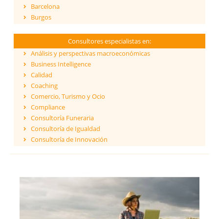
Barcelona
Burgos
Cáceres
Cádiz
Consultores especialistas en:
Cantabria
Análisis y perspectivas macroeconómicas
Castellón
Business Intelligence
Ceuta
Calidad
Ciudad Real
Coaching
Córdoba
Comercio, Turismo y Ocio
Cuenca
Compliance
Girona
Consultoría Funeraria
Granada
Consultoría de Igualdad
Guadalajara
Consultoría de Innovación
Guipúzcoa
Dirección y Gestión
Huelva
ESG - Environmental, Social & Governance
Huesca
Eficiencia Energética
Islas Baleares
Financiación de proyectos internacionales
Jaén
Finanzas empresariales
La Coruña
Formación
La Rioja
Franquicias