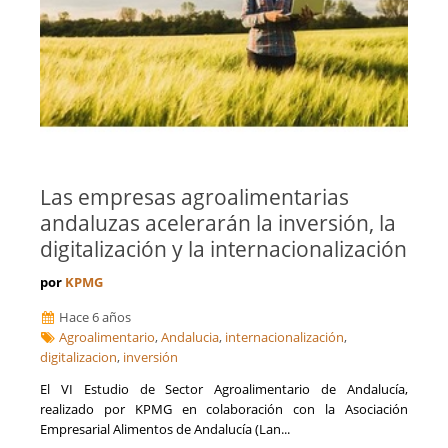
Las Palmas
Fusiones y Adquisiciones
León
Gestión de riesgos y cumplimiento
Lleida
Gestión del Conocimiento
Lugo
Ingeniería, Proyectos y Obras
Madrid
Internacionalización de la empresa
Málaga
Licitaciones y Concursos Públicos
Melilla
Logística y Transporte
Murcia
Marketing y captación de clientes
Navarra
Optimización de costes y eficiencia
Las empresas agroalimentarias
Orense
Prevención de Riesgos Laborales
andaluzas acelerarán la inversión, la
Palencia
Reestructuraciones Empresariales
digitalización y la internacionalización
Pontevedra
Refinanciación de Deudas
Salamanca
Responsabilidad Social Empresarial
por
KPMG
Santa Cruz de Tenerife
Salud
Segovia
Hace 6 años
Seguridad Alimentaria
Sevilla
Agroalimentario
,
Andalucia
,
internacionalización
,
Seguros
digitalizacion
Soria
,
inversión
Talento, Recursos Humanos y selección de personal
Tarragona
Tecnología, Software e IA
El VI Estudio de Sector Agroalimentario de Andalucía,
Teruel
realizado por KPMG en colaboración con la Asociación
Ventas y Comercial
Toledo
Empresarial Alimentos de Andalucía (Lan...
Valencia