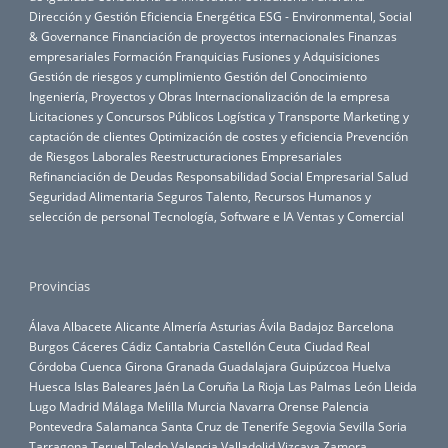
Dirección y Gestión
Eficiencia Energética
ESG - Environmental, Social
& Governance
Financiación de proyectos internacionales
Finanzas
empresariales
Formación
Franquicias
Fusiones y Adquisiciones
Gestión de riesgos y cumplimiento
Gestión del Conocimiento
Ingeniería, Proyectos y Obras
Internacionalización de la empresa
Licitaciones y Concursos Públicos
Logística y Transporte
Marketing y
captación de clientes
Optimización de costes y eficiencia
Prevención
de Riesgos Laborales
Reestructuraciones Empresariales
Refinanciación de Deudas
Responsabilidad Social Empresarial
Salud
Seguridad Alimentaria
Seguros
Talento, Recursos Humanos y
selección de personal
Tecnología, Software e IA
Ventas y Comercial
Provincias
Álava
Albacete
Alicante
Almería
Asturias
Ávila
Badajoz
Barcelona
Burgos
Cáceres
Cádiz
Cantabria
Castellón
Ceuta
Ciudad Real
Córdoba
Cuenca
Girona
Granada
Guadalajara
Guipúzcoa
Huelva
Huesca
Islas Baleares
Jaén
La Coruña
La Rioja
Las Palmas
León
Lleida
Lugo
Madrid
Málaga
Melilla
Murcia
Navarra
Orense
Palencia
Pontevedra
Salamanca
Santa Cruz de Tenerife
Segovia
Sevilla
Soria
Tarragona
Teruel
Toledo
Valencia
Valladolid
Vizcaya
Zamora