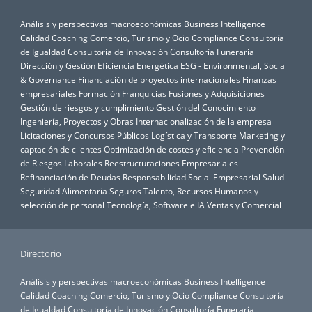
Análisis y perspectivas macroeconómicas
Business Intelligence
Calidad
Coaching
Comercio, Turismo y Ocio
Compliance
Consultoría
de Igualdad
Consultoría de Innovación
Consultoría Funeraria
Dirección y Gestión
Eficiencia Energética
ESG - Environmental, Social
& Governance
Financiación de proyectos internacionales
Finanzas
empresariales
Formación
Franquicias
Fusiones y Adquisiciones
Gestión de riesgos y cumplimiento
Gestión del Conocimiento
Ingeniería, Proyectos y Obras
Internacionalización de la empresa
Licitaciones y Concursos Públicos
Logística y Transporte
Marketing y
captación de clientes
Optimización de costes y eficiencia
Prevención
de Riesgos Laborales
Reestructuraciones Empresariales
Refinanciación de Deudas
Responsabilidad Social Empresarial
Salud
Seguridad Alimentaria
Seguros
Talento, Recursos Humanos y
selección de personal
Tecnología, Software e IA
Ventas y Comercial
Directorio
Análisis y perspectivas macroeconómicas
Business Intelligence
Calidad
Coaching
Comercio, Turismo y Ocio
Compliance
Consultoría
de Igualdad
Consultoría de Innovación
Consultoría Funeraria