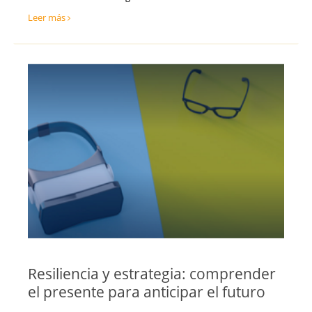
Tecnología, Software e IA
Teruel
Leer más
Ventas y Comercial
Toledo
Valencia
Valladolid
Vizcaya
Zamora
Zaragoza
Resiliencia y estrategia: comprender
el presente para anticipar el futuro