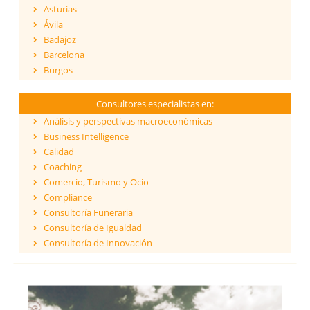
Asturias
Ávila
Badajoz
Barcelona
Burgos
Cáceres
Cádiz
Consultores especialistas en:
Cantabria
Análisis y perspectivas macroeconómicas
Castellón
Business Intelligence
Ceuta
Calidad
Ciudad Real
Coaching
Córdoba
Comercio, Turismo y Ocio
Cuenca
Compliance
Girona
Consultoría Funeraria
Granada
Consultoría de Igualdad
Guadalajara
Consultoría de Innovación
Guipúzcoa
Dirección y Gestión
Huelva
ESG - Environmental, Social & Governance
Huesca
Eficiencia Energética
Islas Baleares
Financiación de proyectos internacionales