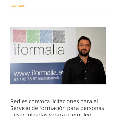
Teruel
Ventas y Comercial
Leer más
Toledo
Valencia
Valladolid
Vizcaya
Zamora
Zaragoza
Red.es convoca licitaciones para el
Servicio de formación para personas
desempleadas y para el empleo