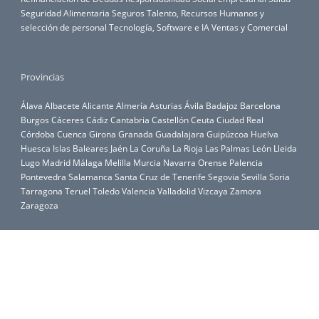
Seguridad Alimentaria
Seguros
Talento, Recursos Humanos y
selección de personal
Tecnología, Software e IA
Ventas y Comercial
Provincias
Álava
Albacete
Alicante
Almería
Asturias
Ávila
Badajoz
Barcelona
Burgos
Cáceres
Cádiz
Cantabria
Castellón
Ceuta
Ciudad Real
Córdoba
Cuenca
Girona
Granada
Guadalajara
Guipúzcoa
Huelva
Huesca
Islas Baleares
Jaén
La Coruña
La Rioja
Las Palmas
León
Lleida
Lugo
Madrid
Málaga
Melilla
Murcia
Navarra
Orense
Palencia
Pontevedra
Salamanca
Santa Cruz de Tenerife
Segovia
Sevilla
Soria
Tarragona
Teruel
Toledo
Valencia
Valladolid
Vizcaya
Zamora
Zaragoza