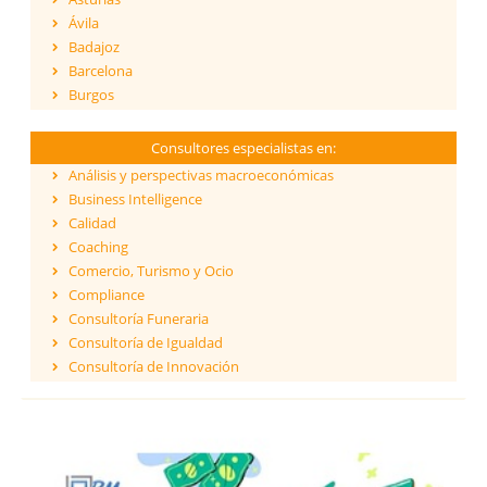
Ávila
Badajoz
Barcelona
Burgos
Cáceres
Cádiz
Consultores especialistas en:
Cantabria
Análisis y perspectivas macroeconómicas
Castellón
Business Intelligence
Ceuta
Calidad
Ciudad Real
Coaching
Córdoba
Comercio, Turismo y Ocio
Cuenca
Compliance
Girona
Consultoría Funeraria
Granada
Consultoría de Igualdad
Guadalajara
Consultoría de Innovación
Guipúzcoa
Dirección y Gestión
Huelva
ESG - Environmental, Social & Governance
Huesca
Eficiencia Energética
Islas Baleares
Financiación de proyectos internacionales
Jaén
Finanzas empresariales