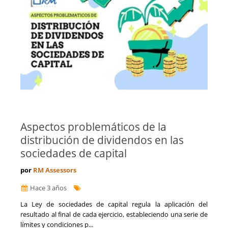
La Coruña
Formación
La Rioja
Franquicias
Las Palmas
Fusiones y Adquisiciones
León
Gestión de riesgos y cumplimiento
Lleida
Gestión del Conocimiento
Lugo
Ingeniería, Proyectos y Obras
Madrid
Internacionalización de la empresa
Málaga
Licitaciones y Concursos Públicos
Melilla
Logística y Transporte
Murcia
Marketing y captación de clientes
Navarra
Optimización de costes y eficiencia
Aspectos problemáticos de la
Orense
Prevención de Riesgos Laborales
distribución de dividendos en las
Palencia
Reestructuraciones Empresariales
sociedades de capital
Pontevedra
Refinanciación de Deudas
Salamanca
Responsabilidad Social Empresarial
por
RM Assessors
Santa Cruz de Tenerife
Salud
Segovia
Hace 3 años
Seguridad Alimentaria
Sevilla
Seguros
​La Ley de sociedades de capital regula la aplicación del
Soria
Talento, Recursos Humanos y selección de personal
resultado al final de cada ejercicio, estableciendo una serie de
Tarragona
Tecnología, Software e IA
límites y condiciones p...