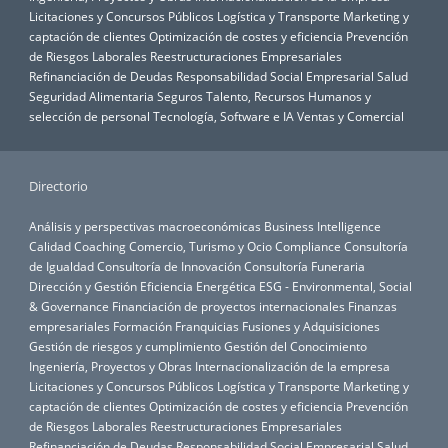
Licitaciones y Concursos Públicos
Logística y Transporte
Marketing y
captación de clientes
Optimización de costes y eficiencia
Prevención
de Riesgos Laborales
Reestructuraciones Empresariales
Refinanciación de Deudas
Responsabilidad Social Empresarial
Salud
Seguridad Alimentaria
Seguros
Talento, Recursos Humanos y
selección de personal
Tecnología, Software e IA
Ventas y Comercial
Directorio
Análisis y perspectivas macroeconómicas
Business Intelligence
Calidad
Coaching
Comercio, Turismo y Ocio
Compliance
Consultoría
de Igualdad
Consultoría de Innovación
Consultoría Funeraria
Dirección y Gestión
Eficiencia Energética
ESG - Environmental, Social
& Governance
Financiación de proyectos internacionales
Finanzas
empresariales
Formación
Franquicias
Fusiones y Adquisiciones
Gestión de riesgos y cumplimiento
Gestión del Conocimiento
Ingeniería, Proyectos y Obras
Internacionalización de la empresa
Licitaciones y Concursos Públicos
Logística y Transporte
Marketing y
captación de clientes
Optimización de costes y eficiencia
Prevención
de Riesgos Laborales
Reestructuraciones Empresariales
Refinanciación de Deudas
Responsabilidad Social Empresarial
Salud