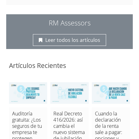
RM Assessors
Leer todos los artículos
Artículos Recientes
Auditoría
Real Decreto
Cuando la
E
gratuita: ¿Los
416/2026: así
declaración
p
seguros de tu
cambia el
de la renta
l
empresa te
nuevo sistema
sale a pagar:
t
protegen
de jubilación
opciones y
i