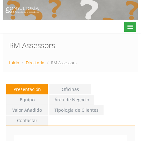
RM Assessors
Actualidad
Inicio
/
Directorio
/
RM Assessors
Directorio
Alta en directorio / Log in
Presentación
Oficinas
Contacto
Equipo
Área de Negocio
Valor Añadido
Tipología de Clientes
Contactar
𝕏