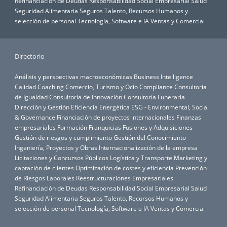
Refinanciación de Deudas
Responsabilidad Social Empresarial
Salud
Seguridad Alimentaria
Seguros
Talento, Recursos Humanos y
selección de personal
Tecnología, Software e IA
Ventas y Comercial
Directorio
Análisis y perspectivas macroeconómicas
Business Intelligence
Calidad
Coaching
Comercio, Turismo y Ocio
Compliance
Consultoría
de Igualdad
Consultoría de Innovación
Consultoría Funeraria
Dirección y Gestión
Eficiencia Energética
ESG - Environmental, Social
& Governance
Financiación de proyectos internacionales
Finanzas
empresariales
Formación
Franquicias
Fusiones y Adquisiciones
Gestión de riesgos y cumplimiento
Gestión del Conocimiento
Ingeniería, Proyectos y Obras
Internacionalización de la empresa
Licitaciones y Concursos Públicos
Logística y Transporte
Marketing y
captación de clientes
Optimización de costes y eficiencia
Prevención
de Riesgos Laborales
Reestructuraciones Empresariales
Refinanciación de Deudas
Responsabilidad Social Empresarial
Salud
Seguridad Alimentaria
Seguros
Talento, Recursos Humanos y
selección de personal
Tecnología, Software e IA
Ventas y Comercial