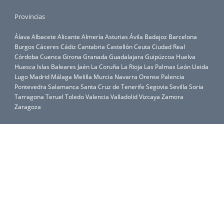
Provincias
Álava
Albacete
Alicante
Almería
Asturias
Ávila
Badajoz
Barcelona
Burgos
Cáceres
Cádiz
Cantabria
Castellón
Ceuta
Ciudad Real
Córdoba
Cuenca
Girona
Granada
Guadalajara
Guipúzcoa
Huelva
Huesca
Islas Baleares
Jaén
La Coruña
La Rioja
Las Palmas
León
Lleida
Lugo
Madrid
Málaga
Melilla
Murcia
Navarra
Orense
Palencia
Pontevedra
Salamanca
Santa Cruz de Tenerife
Segovia
Sevilla
Soria
Tarragona
Teruel
Toledo
Valencia
Valladolid
Vizcaya
Zamora
Zaragoza