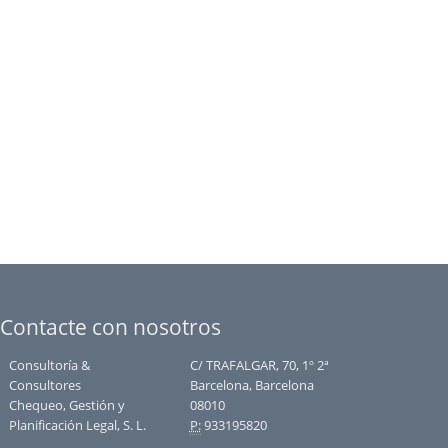
Contacte con nosotros
Consultoría &
C/ TRAFALGAR, 70, 1º 2ª
Consultores
Barcelona, Barcelona
Chequeo, Gestión y
08010
Planificación Legal, S. L.
P:
933195820