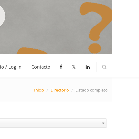
io / Log in
Contacto
𝕏
Inicio
/
Directorio
/
Listado completo