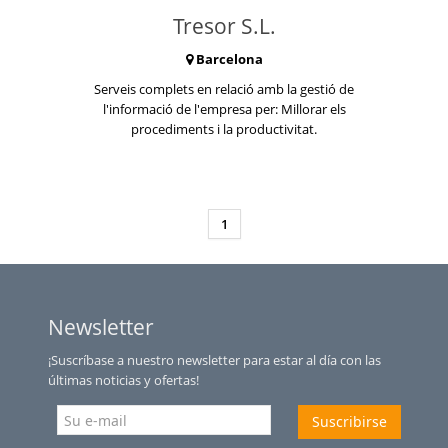
Tresor S.L.
Barcelona
Serveis complets en relació amb la gestió de
l'informació de l'empresa per: Millorar els
procediments i la productivitat.
1
Newsletter
¡Suscríbase a nuestro newsletter para estar al día con las
últimas noticias y ofertas!
Suscribirse