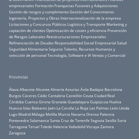
empresariales
Formación
Franquicias
Fusiones y Adquisiciones
Gestión de riesgos y cumplimiento
Gestión del Conocimiento
Ingeniería, Proyectos y Obras
Internacionalización de la empresa
Licitaciones y Concursos Públicos
Logística y Transporte
Marketing y
captación de clientes
Optimización de costes y eficiencia
Prevención
de Riesgos Laborales
Reestructuraciones Empresariales
Refinanciación de Deudas
Responsabilidad Social Empresarial
Salud
Seguridad Alimentaria
Seguros
Talento, Recursos Humanos y
selección de personal
Tecnología, Software e IA
Ventas y Comercial
Provincias
Álava
Albacete
Alicante
Almería
Asturias
Ávila
Badajoz
Barcelona
Burgos
Cáceres
Cádiz
Cantabria
Castellón
Ceuta
Ciudad Real
Córdoba
Cuenca
Girona
Granada
Guadalajara
Guipúzcoa
Huelva
Huesca
Islas Baleares
Jaén
La Coruña
La Rioja
Las Palmas
León
Lleida
Lugo
Madrid
Málaga
Melilla
Murcia
Navarra
Orense
Palencia
Pontevedra
Salamanca
Santa Cruz de Tenerife
Segovia
Sevilla
Soria
Tarragona
Teruel
Toledo
Valencia
Valladolid
Vizcaya
Zamora
Zaragoza