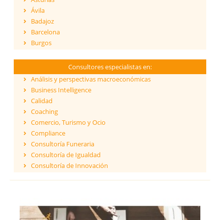
Ávila
Badajoz
Barcelona
Burgos
Cáceres
Cádiz
Consultores especialistas en:
Cantabria
Análisis y perspectivas macroeconómicas
Castellón
Business Intelligence
Ceuta
Calidad
Ciudad Real
Coaching
Córdoba
Comercio, Turismo y Ocio
Cuenca
Compliance
Girona
Consultoría Funeraria
Granada
Consultoría de Igualdad
Guadalajara
Consultoría de Innovación
Guipúzcoa
Dirección y Gestión
Huelva
ESG - Environmental, Social & Governance
Huesca
Eficiencia Energética
Islas Baleares
Financiación de proyectos internacionales
Jaén
Finanzas empresariales