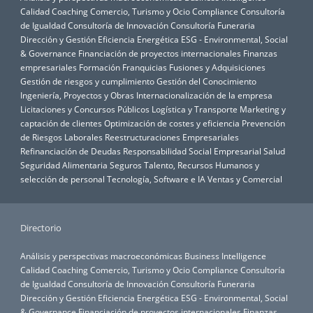
Calidad
Coaching
Comercio, Turismo y Ocio
Compliance
Consultoría
de Igualdad
Consultoría de Innovación
Consultoría Funeraria
Dirección y Gestión
Eficiencia Energética
ESG - Environmental, Social
& Governance
Financiación de proyectos internacionales
Finanzas
empresariales
Formación
Franquicias
Fusiones y Adquisiciones
Gestión de riesgos y cumplimiento
Gestión del Conocimiento
Ingeniería, Proyectos y Obras
Internacionalización de la empresa
Licitaciones y Concursos Públicos
Logística y Transporte
Marketing y
captación de clientes
Optimización de costes y eficiencia
Prevención
de Riesgos Laborales
Reestructuraciones Empresariales
Refinanciación de Deudas
Responsabilidad Social Empresarial
Salud
Seguridad Alimentaria
Seguros
Talento, Recursos Humanos y
selección de personal
Tecnología, Software e IA
Ventas y Comercial
Directorio
Análisis y perspectivas macroeconómicas
Business Intelligence
Calidad
Coaching
Comercio, Turismo y Ocio
Compliance
Consultoría
de Igualdad
Consultoría de Innovación
Consultoría Funeraria
Dirección y Gestión
Eficiencia Energética
ESG - Environmental, Social
& Governance
Financiación de proyectos internacionales
Finanzas