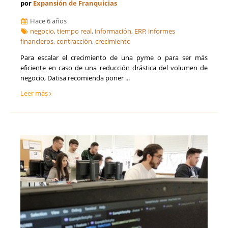
por
Expansión de Franquicias
Hace 6 años
negocio
,
tiempo real
,
información
,
ERP
,
informes
financieros
,
contracción
,
crecimiento
Para escalar el crecimiento de una pyme o para ser más
eficiente en caso de una reducción drástica del volumen de
negocio, Datisa recomienda poner ...
Leer más