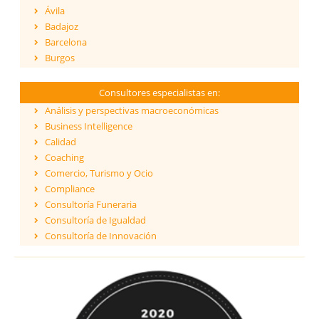
Ávila
Badajoz
Barcelona
Burgos
Cáceres
Cádiz
Consultores especialistas en:
Cantabria
Análisis y perspectivas macroeconómicas
Castellón
Business Intelligence
Ceuta
Calidad
Ciudad Real
Coaching
Córdoba
Comercio, Turismo y Ocio
Cuenca
Compliance
Girona
Consultoría Funeraria
Granada
Consultoría de Igualdad
Guadalajara
Consultoría de Innovación
Guipúzcoa
Dirección y Gestión
Huelva
ESG - Environmental, Social & Governance
Huesca
Eficiencia Energética
Islas Baleares
Financiación de proyectos internacionales
Jaén
Finanzas empresariales