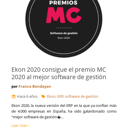
La Coruña
Formación
La Rioja
Franquicias
Las Palmas
Fusiones y Adquisiciones
León
Gestión de riesgos y cumplimiento
Lleida
Gestión del Conocimiento
Lugo
Ingeniería, Proyectos y Obras
Madrid
Internacionalización de la empresa
Málaga
Licitaciones y Concursos Públicos
Melilla
Logística y Transporte
Murcia
Marketing y captación de clientes
Navarra
Optimización de costes y eficiencia
Ekon 2020 consigue el premio MC
Orense
Prevención de Riesgos Laborales
2020 al mejor software de gestión
Palencia
Reestructuraciones Empresariales
Pontevedra
Refinanciación de Deudas
por
Franco Bendayan
Salamanca
Responsabilidad Social Empresarial
Hace 6 años
Santa Cruz de Tenerife
Ekon
,
ERP
,
software de gestión
Salud
Segovia
Seguridad Alimentaria
Ekon 2020, la nueva versión del ERP en la que ya confían más
Sevilla
de 4.000 empresas en España, ha sido galardonado como
Seguros
Soria
“mejor software de gestión�...
Talento, Recursos Humanos y selección de personal
Tarragona
Tecnología, Software e IA
Leer más
Teruel