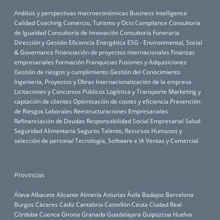
Análisis y perspectivas macroeconómicas
Business Intelligence
Calidad
Coaching
Comercio, Turismo y Ocio
Compliance
Consultoría
de Igualdad
Consultoría de Innovación
Consultoría Funeraria
Dirección y Gestión
Eficiencia Energética
ESG - Environmental, Social
& Governance
Financiación de proyectos internacionales
Finanzas
empresariales
Formación
Franquicias
Fusiones y Adquisiciones
Gestión de riesgos y cumplimiento
Gestión del Conocimiento
Ingeniería, Proyectos y Obras
Internacionalización de la empresa
Licitaciones y Concursos Públicos
Logística y Transporte
Marketing y
captación de clientes
Optimización de costes y eficiencia
Prevención
de Riesgos Laborales
Reestructuraciones Empresariales
Refinanciación de Deudas
Responsabilidad Social Empresarial
Salud
Seguridad Alimentaria
Seguros
Talento, Recursos Humanos y
selección de personal
Tecnología, Software e IA
Ventas y Comercial
Provincias
Álava
Albacete
Alicante
Almería
Asturias
Ávila
Badajoz
Barcelona
Burgos
Cáceres
Cádiz
Cantabria
Castellón
Ceuta
Ciudad Real
Córdoba
Cuenca
Girona
Granada
Guadalajara
Guipúzcoa
Huelva