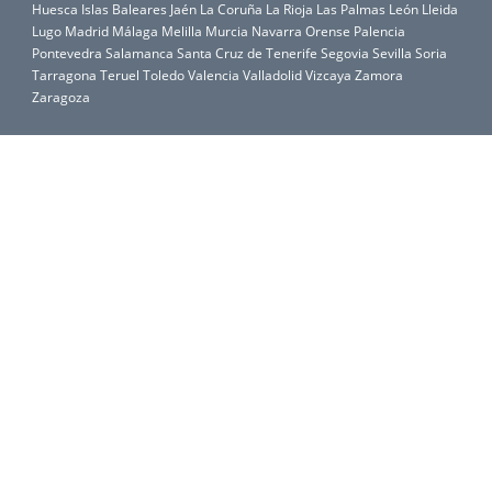
Huesca
Islas Baleares
Jaén
La Coruña
La Rioja
Las Palmas
León
Lleida
Lugo
Madrid
Málaga
Melilla
Murcia
Navarra
Orense
Palencia
Pontevedra
Salamanca
Santa Cruz de Tenerife
Segovia
Sevilla
Soria
Tarragona
Teruel
Toledo
Valencia
Valladolid
Vizcaya
Zamora
Zaragoza