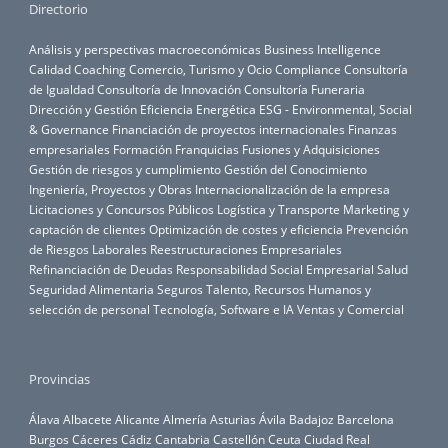
Directorio
Análisis y perspectivas macroeconómicas
Business Intelligence
Calidad
Coaching
Comercio, Turismo y Ocio
Compliance
Consultoría
de Igualdad
Consultoría de Innovación
Consultoría Funeraria
Dirección y Gestión
Eficiencia Energética
ESG - Environmental, Social
& Governance
Financiación de proyectos internacionales
Finanzas
empresariales
Formación
Franquicias
Fusiones y Adquisiciones
Gestión de riesgos y cumplimiento
Gestión del Conocimiento
Ingeniería, Proyectos y Obras
Internacionalización de la empresa
Licitaciones y Concursos Públicos
Logística y Transporte
Marketing y
captación de clientes
Optimización de costes y eficiencia
Prevención
de Riesgos Laborales
Reestructuraciones Empresariales
Refinanciación de Deudas
Responsabilidad Social Empresarial
Salud
Seguridad Alimentaria
Seguros
Talento, Recursos Humanos y
selección de personal
Tecnología, Software e IA
Ventas y Comercial
Provincias
Álava
Albacete
Alicante
Almería
Asturias
Ávila
Badajoz
Barcelona
Burgos
Cáceres
Cádiz
Cantabria
Castellón
Ceuta
Ciudad Real