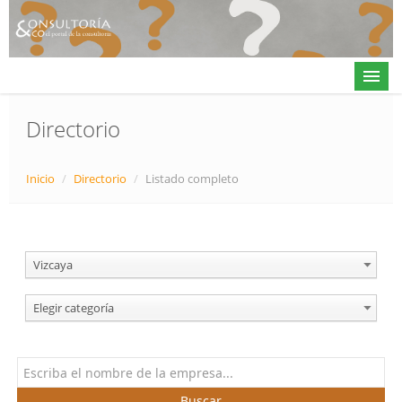
Directorio
Actualidad
Inicio
/
Directorio
/
Listado completo
Directorio
Alta en directorio / Log in
Vizcaya
Contacto
Elegir categoría
𝕏
Buscar