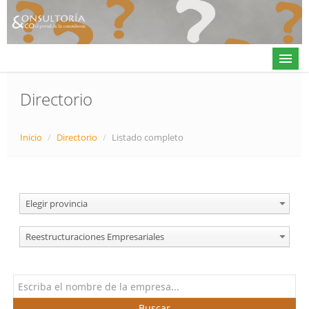
Directorio
Actualidad
Inicio
/
Directorio
/
Listado completo
Directorio
Alta en directorio / Log in
Elegir provincia
Contacto
Reestructuraciones Empresariales
𝕏
Buscar