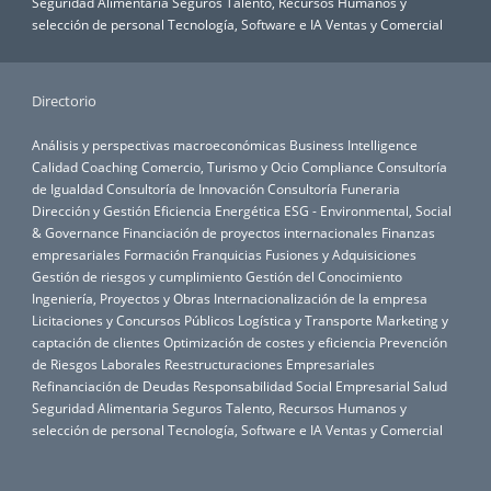
Seguridad Alimentaria
Seguros
Talento, Recursos Humanos y
selección de personal
Tecnología, Software e IA
Ventas y Comercial
Directorio
Análisis y perspectivas macroeconómicas
Business Intelligence
Calidad
Coaching
Comercio, Turismo y Ocio
Compliance
Consultoría
de Igualdad
Consultoría de Innovación
Consultoría Funeraria
Dirección y Gestión
Eficiencia Energética
ESG - Environmental, Social
& Governance
Financiación de proyectos internacionales
Finanzas
empresariales
Formación
Franquicias
Fusiones y Adquisiciones
Gestión de riesgos y cumplimiento
Gestión del Conocimiento
Ingeniería, Proyectos y Obras
Internacionalización de la empresa
Licitaciones y Concursos Públicos
Logística y Transporte
Marketing y
captación de clientes
Optimización de costes y eficiencia
Prevención
de Riesgos Laborales
Reestructuraciones Empresariales
Refinanciación de Deudas
Responsabilidad Social Empresarial
Salud
Seguridad Alimentaria
Seguros
Talento, Recursos Humanos y
selección de personal
Tecnología, Software e IA
Ventas y Comercial