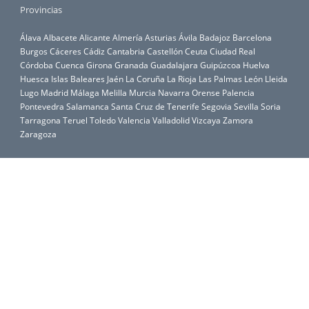
Provincias
Álava
Albacete
Alicante
Almería
Asturias
Ávila
Badajoz
Barcelona
Burgos
Cáceres
Cádiz
Cantabria
Castellón
Ceuta
Ciudad Real
Córdoba
Cuenca
Girona
Granada
Guadalajara
Guipúzcoa
Huelva
Huesca
Islas Baleares
Jaén
La Coruña
La Rioja
Las Palmas
León
Lleida
Lugo
Madrid
Málaga
Melilla
Murcia
Navarra
Orense
Palencia
Pontevedra
Salamanca
Santa Cruz de Tenerife
Segovia
Sevilla
Soria
Tarragona
Teruel
Toledo
Valencia
Valladolid
Vizcaya
Zamora
Zaragoza