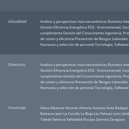
Actualidad
Análisis y perspectivas macroeconómicas
Business Inte
Gestión
Eficiencia Energética
ESG - Environmental, Soc
cumplimiento
Gestión del Conocimiento
Ingeniería, Pr
de costes y eficiencia
Prevención de Riesgos Laborales
Humanos y selección de personal
Tecnología, Software
Directorio
Análisis y perspectivas macroeconómicas
Business Inte
Gestión
Eficiencia Energética
ESG - Environmental, Soc
cumplimiento
Gestión del Conocimiento
Ingeniería, Pr
de costes y eficiencia
Prevención de Riesgos Laborales
Humanos y selección de personal
Tecnología, Software
Provincias
Álava
Albacete
Alicante
Almería
Asturias
Ávila
Badajoz
Baleares
Jaén
La Coruña
La Rioja
Las Palmas
León
Llei
Toledo
Valencia
Valladolid
Vizcaya
Zamora
Zaragoza