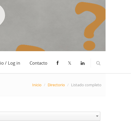
io / Log in
Contacto
𝕏
Inicio
/
Directorio
/
Listado completo