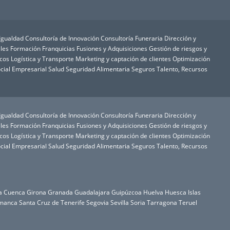
 Igualdad
Consultoría de Innovación
Consultoría Funeraria
Dirección y
les
Formación
Franquicias
Fusiones y Adquisiciones
Gestión de riesgos y
icos
Logística y Transporte
Marketing y captación de clientes
Optimización
cial Empresarial
Salud
Seguridad Alimentaria
Seguros
Talento, Recursos
 Igualdad
Consultoría de Innovación
Consultoría Funeraria
Dirección y
les
Formación
Franquicias
Fusiones y Adquisiciones
Gestión de riesgos y
icos
Logística y Transporte
Marketing y captación de clientes
Optimización
cial Empresarial
Salud
Seguridad Alimentaria
Seguros
Talento, Recursos
a
Cuenca
Girona
Granada
Guadalajara
Guipúzcoa
Huelva
Huesca
Islas
manca
Santa Cruz de Tenerife
Segovia
Sevilla
Soria
Tarragona
Teruel