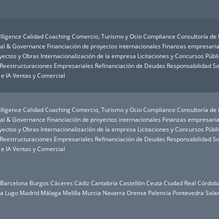
lligence
Calidad
Coaching
Comercio, Turismo y Ocio
Compliance
Consultoría de
ial & Governance
Financiación de proyectos internacionales
Finanzas empresaria
oyectos y Obras
Internacionalización de la empresa
Licitaciones y Concursos Públ
Reestructuraciones Empresariales
Refinanciación de Deudas
Responsabilidad So
 e IA
Ventas y Comercial
lligence
Calidad
Coaching
Comercio, Turismo y Ocio
Compliance
Consultoría de
ial & Governance
Financiación de proyectos internacionales
Finanzas empresaria
oyectos y Obras
Internacionalización de la empresa
Licitaciones y Concursos Públ
Reestructuraciones Empresariales
Refinanciación de Deudas
Responsabilidad So
 e IA
Ventas y Comercial
Barcelona
Burgos
Cáceres
Cádiz
Cantabria
Castellón
Ceuta
Ciudad Real
Córdob
da
Lugo
Madrid
Málaga
Melilla
Murcia
Navarra
Orense
Palencia
Pontevedra
Sala