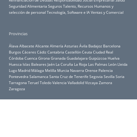
Refinanciación de Deudas
Responsabilidad Social Empresarial
Salud
Seguridad Alimentaria
Seguros
Talento, Recursos Humanos y
selección de personal
Tecnología, Software e IA
Ventas y Comercial
Provincias
Álava
Albacete
Alicante
Almería
Asturias
Ávila
Badajoz
Barcelona
Burgos
Cáceres
Cádiz
Cantabria
Castellón
Ceuta
Ciudad Real
Córdoba
Cuenca
Girona
Granada
Guadalajara
Guipúzcoa
Huelva
Huesca
Islas Baleares
Jaén
La Coruña
La Rioja
Las Palmas
León
Lleida
Lugo
Madrid
Málaga
Melilla
Murcia
Navarra
Orense
Palencia
Pontevedra
Salamanca
Santa Cruz de Tenerife
Segovia
Sevilla
Soria
Tarragona
Teruel
Toledo
Valencia
Valladolid
Vizcaya
Zamora
Zaragoza