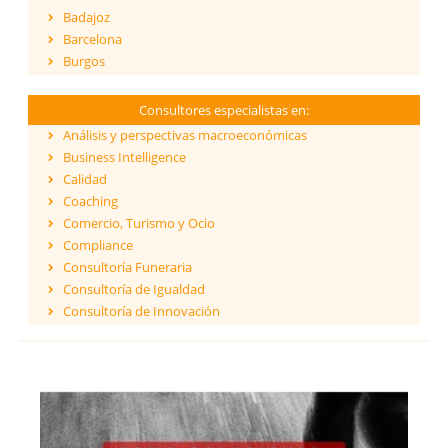
Badajoz
Barcelona
Burgos
Cáceres
Cádiz
Consultores especialistas en:
Cantabria
Análisis y perspectivas macroeconómicas
Castellón
Business Intelligence
Ceuta
Calidad
Ciudad Real
Coaching
Córdoba
Comercio, Turismo y Ocio
Cuenca
Compliance
Girona
Consultoría Funeraria
Granada
Consultoría de Igualdad
Guadalajara
Consultoría de Innovación
Guipúzcoa
Dirección y Gestión
Huelva
ESG - Environmental, Social & Governance
Huesca
Eficiencia Energética
Islas Baleares
Financiación de proyectos internacionales
Jaén
Finanzas empresariales
La Coruña
Formación