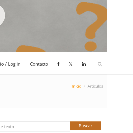
io / Log in
Contacto
𝕏
Inicio
/
Artículos
Buscar