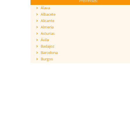
Provincias:
Álava
Albacete
Alicante
Almería
Asturias
Ávila
Badajoz
Barcelona
Burgos
Cáceres
Cádiz
Cantabria
Castellón
Ceuta
Ciudad Real
Córdoba
Cuenca
Girona
Granada
Guadalajara