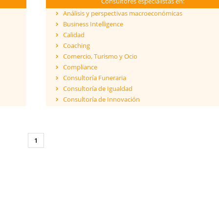
Consultores especialistas en:
Análisis y perspectivas macroeconómicas
Business Intelligence
Calidad
Coaching
Comercio, Turismo y Ocio
Compliance
Consultoría Funeraria
Consultoría de Igualdad
Consultoría de Innovación
Dirección y Gestión
ESG - Environmental, Social & Governance
Eficiencia Energética
1
Financiación de proyectos internacionales
Finanzas empresariales
Formación
Franquicias
Fusiones y Adquisiciones
Gestión de riesgos y cumplimiento
Gestión del Conocimiento
Ingeniería, Proyectos y Obras