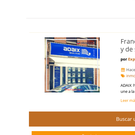
Fran
y de
por
Exp
Hace
inmo
ADAIX h
une a la
Leer m
Buscar u