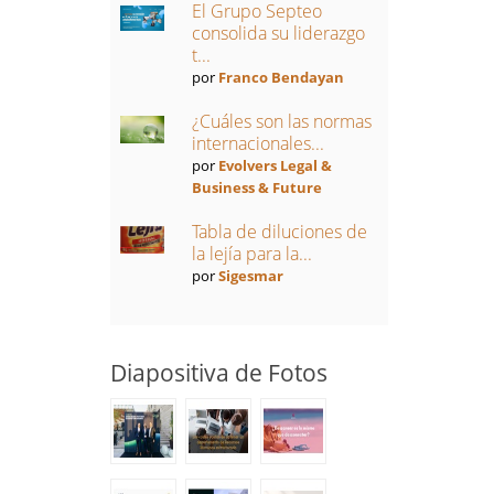
El Grupo Septeo
consolida su liderazgo
t...
por
Franco Bendayan
¿Cuáles son las normas
internacionales...
por
Evolvers Legal &
Business & Future
Tabla de diluciones de
la lejía para la...
por
Sigesmar
Diapositiva de Fotos