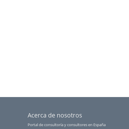
Santa Cruz de Tenerife
Segovia
Sevilla
Soria
Tarragona
Teruel
Toledo
Valencia
Valladolid
Vizcaya
Zamora
Zaragoza
Acerca de nosotros
Portal de consultoría y consultores en España