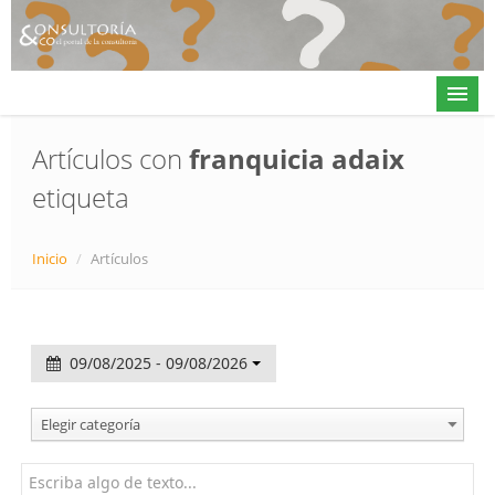
Artículos con
franquicia adaix
etiqueta
Actualidad
Directorio
Inicio
/
Artículos
Alta en directorio / Log in
Contacto
09/08/2025 - 09/08/2026
𝕏
Elegir categoría