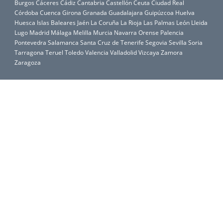
Burgos
Cáceres
Cádiz
Cantabria
Castellón
Ceuta
Ciudad Real
Córdoba
Cuenca
Girona
Granada
Guadalajara
Guipúzcoa
Huelva
Huesca
Islas Baleares
Jaén
La Coruña
La Rioja
Las Palmas
León
Lleida
Lugo
Madrid
Málaga
Melilla
Murcia
Navarra
Orense
Palencia
Pontevedra
Salamanca
Santa Cruz de Tenerife
Segovia
Sevilla
Soria
Tarragona
Teruel
Toledo
Valencia
Valladolid
Vizcaya
Zamora
Zaragoza