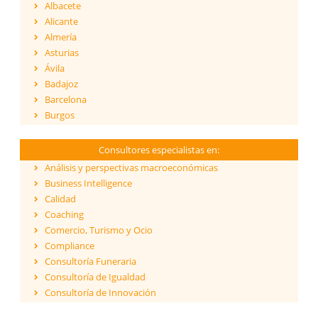
Albacete
Alicante
Almería
Asturias
Ávila
Badajoz
Barcelona
Burgos
Cáceres
Cádiz
Consultores especialistas en:
Cantabria
Análisis y perspectivas macroeconómicas
Castellón
Business Intelligence
Ceuta
Calidad
Ciudad Real
Coaching
Córdoba
Comercio, Turismo y Ocio
Cuenca
Compliance
Girona
Consultoría Funeraria
Granada
Consultoría de Igualdad
Guadalajara
Consultoría de Innovación
Guipúzcoa
Dirección y Gestión