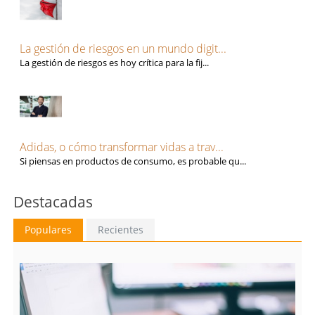
Seguridad Alimentaria
Sevilla
Seguros
Soria
Talento, Recursos Humanos y selección de personal
Tarragona
Tecnología, Software e IA
La gestión de riesgos en un mundo digit...
Teruel
Ventas y Comercial
La gestión de riesgos es hoy crítica para la fij...
Toledo
Valencia
Valladolid
Vizcaya
Zamora
Adidas, o cómo transformar vidas a trav...
Zaragoza
Si piensas en productos de consumo, es probable qu...
Destacadas
Populares
Recientes