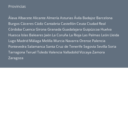
Provincias
Álava
Albacete
Alicante
Almería
Asturias
Ávila
Badajoz
Barcelona
Burgos
Cáceres
Cádiz
Cantabria
Castellón
Ceuta
Ciudad Real
Córdoba
Cuenca
Girona
Granada
Guadalajara
Guipúzcoa
Huelva
Huesca
Islas Baleares
Jaén
La Coruña
La Rioja
Las Palmas
León
Lleida
Lugo
Madrid
Málaga
Melilla
Murcia
Navarra
Orense
Palencia
Pontevedra
Salamanca
Santa Cruz de Tenerife
Segovia
Sevilla
Soria
Tarragona
Teruel
Toledo
Valencia
Valladolid
Vizcaya
Zamora
Zaragoza