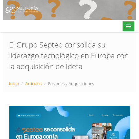
El Grupo Septeo consolida su
liderazgo tecnológico en Europa con
Actualidad
la adquisición de Ideta
Directorio
Alta en directorio / Log in
Inicio
/
Artículos
/
Fusiones y Adquisiciones
Contacto
𝕏