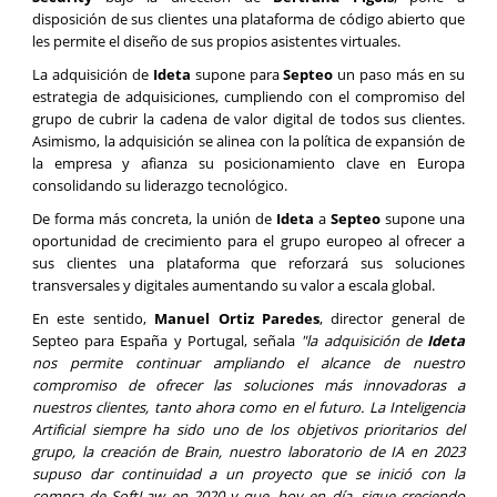
disposición de sus clientes una plataforma de código abierto que
les permite el diseño de sus propios asistentes virtuales.
La adquisición de
Ideta
supone para
Septeo
un paso más en su
estrategia de adquisiciones, cumpliendo con el compromiso del
grupo de cubrir la cadena de valor digital de todos sus clientes.
Asimismo, la adquisición se alinea con la política de expansión de
la empresa y afianza su posicionamiento clave en Europa
consolidando su liderazgo tecnológico.
De forma más concreta, la unión de
Ideta
a
Septeo
supone una
oportunidad de crecimiento para el grupo europeo al ofrecer a
sus clientes una plataforma que reforzará sus soluciones
transversales y digitales aumentando su valor a escala global.
En este sentido,
Manuel Ortiz Paredes
, director general de
Septeo para España y Portugal, señala
"la adquisición de
Ideta
nos permite continuar ampliando el alcance de nuestro
compromiso de ofrecer las soluciones más innovadoras a
nuestros clientes, tanto ahora como en el futuro. La Inteligencia
Artificial siempre ha sido uno de los objetivos prioritarios del
grupo, la creación de Brain, nuestro laboratorio de IA en 2023
supuso dar continuidad a un proyecto que se inició con la
compra de SoftLaw en 2020 y que, hoy en día, sigue creciendo