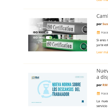
Sevilla
Soria
Tarragona
Camb
Teruel
Toledo
por
Sus
Valencia
Valladolid
Hace
Vizcaya
Si eres
Zamora
ya te es
Zaragoza
Leer m
Nuev
a di
por
RM 
Hace
La nuev
servicio