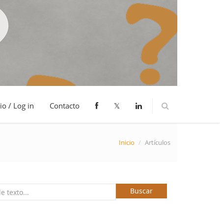
io / Log in
Contacto
𝕏
Inicio
/
Artículos
Buscar