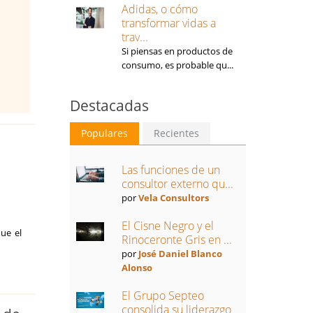
Adidas, o cómo
transformar vidas a
trav...
Si piensas en productos de
consumo, es probable qu...
Destacadas
Populares
Recientes
Las funciones de un
consultor externo qu...
por
Vela Consultors
El Cisne Negro y el
que el
Rinoceronte Gris en ...
por
José Daniel Blanco
Alonso
El Grupo Septeo
consolida su liderazgo