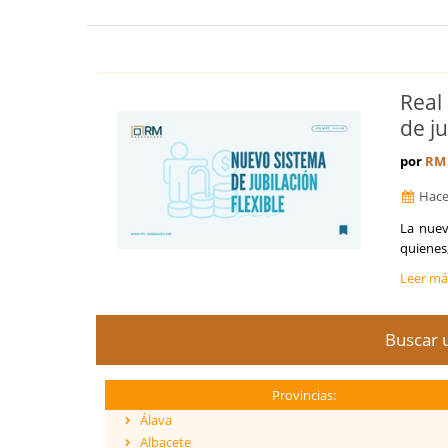
Real
de ju
por
RM 
Hace
La nuev
quienes,
Leer m
Buscar u
Provincias:
Álava
Albacete