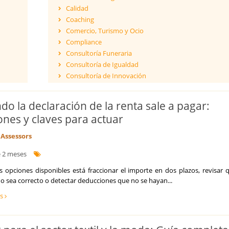
Calidad
Coaching
Comercio, Turismo y Ocio
Compliance
Consultoría Funeraria
Consultoría de Igualdad
Consultoría de Innovación
Dirección y Gestión
ESG - Environmental, Social & Governance
do la declaración de la renta sale a pagar:
Eficiencia Energética
ones y claves para actuar
Financiación de proyectos internacionales
Finanzas empresariales
Assessors
Formación
 2 meses
Franquicias
Fusiones y Adquisiciones
as opciones disponibles está fraccionar el importe en dos plazos, revisar 
Gestión de riesgos y cumplimiento
do sea correcto o detectar deducciones que no se hayan...
Gestión del Conocimiento
ás
Ingeniería, Proyectos y Obras
Internacionalización de la empresa
Licitaciones y Concursos Públicos