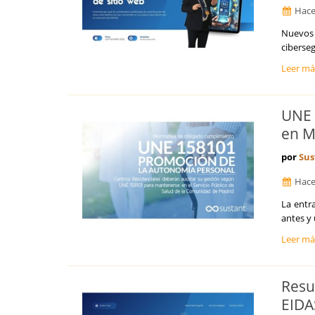
Hace
Nuevos 
ciberseg
Leer m
UNE 
en M
por
Sus
Hace
La entr
antes y 
Leer m
Resu
EIDA