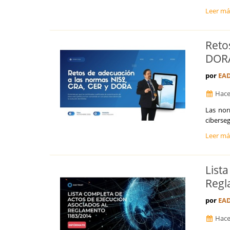
Leer m
Reto
DOR
por
EAD
Hace
Las nor
ciberseg
Leer m
List
Regl
por
EAD
Hace