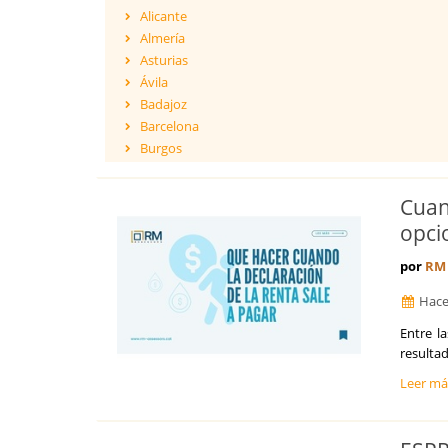
Alicante
Almería
Asturias
Ávila
Badajoz
Barcelona
Burgos
Cáceres
Cádiz
Cuan
Cantabria
opci
Castellón
Ceuta
por
RM 
Ciudad Real
Hace
Córdoba
Cuenca
Entre l
Girona
resulta
Granada
Leer m
Guadalajara
Guipúzcoa
Huelva