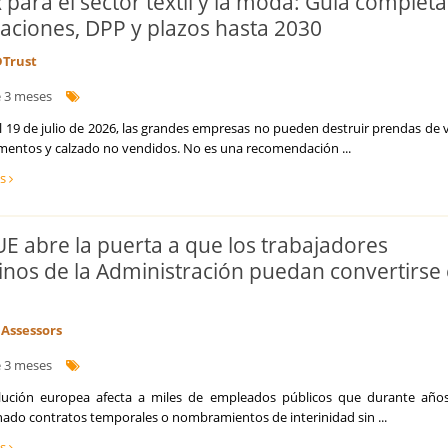
 para el sector textil y la moda: Guía completa
Logística y Transporte
gaciones, DPP y plazos hasta 2030
Marketing y captación de clientes
Optimización de costes y eficiencia
Trust
Prevención de Riesgos Laborales
 3 meses
Reestructuraciones Empresariales
Refinanciación de Deudas
 19 de julio de 2026, las grandes empresas no pueden destruir prendas de v
Responsabilidad Social Empresarial
entos y calzado no vendidos. No es una recomendación ...
Salud
ás
Seguridad Alimentaria
Seguros
Talento, Recursos Humanos y selección de personal
JUE abre la puerta a que los trabajadores
Tecnología, Software e IA
rinos de la Administración puedan convertirse
Ventas y Comercial
Assessors
 3 meses
lución europea afecta a miles de empleados públicos que durante año
ado contratos temporales o nombramientos de interinidad sin ...
ás