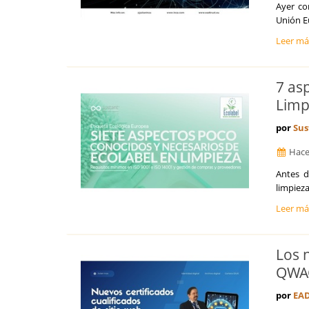
Ayer co
Unión Eu
Leer m
7 as
Limp
por
Sus
Hace
Antes d
limpieza
Leer m
Los n
QWA
por
EAD