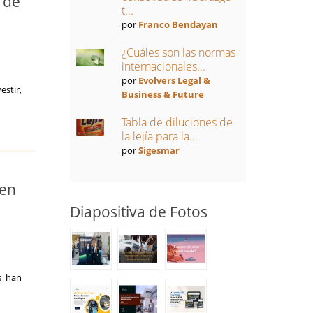
 de
t...
por
Franco Bendayan
¿Cuáles son las normas
internacionales...
por
Evolvers Legal &
estir,
Business & Future
Tabla de diluciones de
la lejía para la...
por
Sigesmar
 en
Diapositiva de Fotos
s han