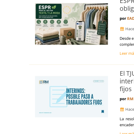
ESPR
Huesca
obli
Islas Baleares
Jaén
por
EAD
La Coruña
La Rioja
Hace
Las Palmas
Desde el
León
complem
Lleida
Leer m
Lugo
Madrid
Málaga
El T
Melilla
inte
Murcia
fijos
Navarra
Orense
por
RM 
Palencia
Pontevedra
Hace
Salamanca
La reso
Santa Cruz de Tenerife
encaden
Segovia
Leer m