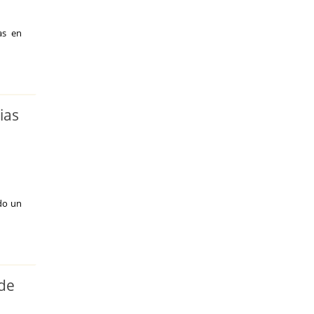
as en
ias
do un
 de