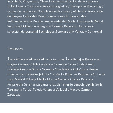
Ingeniería, Proyectos y Obras
Internacionalización de la empresa
Licitaciones y Concursos Públicos
Logística y Transporte
Marketing y
captación de clientes
Optimización de costes y eficiencia
Prevención
de Riesgos Laborales
Reestructuraciones Empresariales
Refinanciación de Deudas
Responsabilidad Social Empresarial
Salud
Seguridad Alimentaria
Seguros
Talento, Recursos Humanos y
selección de personal
Tecnología, Software e IA
Ventas y Comercial
Provincias
Álava
Albacete
Alicante
Almería
Asturias
Ávila
Badajoz
Barcelona
Burgos
Cáceres
Cádiz
Cantabria
Castellón
Ceuta
Ciudad Real
Córdoba
Cuenca
Girona
Granada
Guadalajara
Guipúzcoa
Huelva
Huesca
Islas Baleares
Jaén
La Coruña
La Rioja
Las Palmas
León
Lleida
Lugo
Madrid
Málaga
Melilla
Murcia
Navarra
Orense
Palencia
Pontevedra
Salamanca
Santa Cruz de Tenerife
Segovia
Sevilla
Soria
Tarragona
Teruel
Toledo
Valencia
Valladolid
Vizcaya
Zamora
Zaragoza