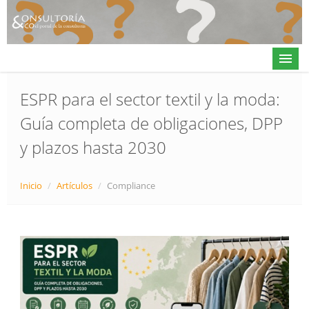
ESPR para el sector textil y la moda:
Guía completa de obligaciones, DPP
Actualidad
y plazos hasta 2030
Directorio
Alta en directorio / Log in
Inicio
/
Artículos
/
Compliance
Contacto
𝕏