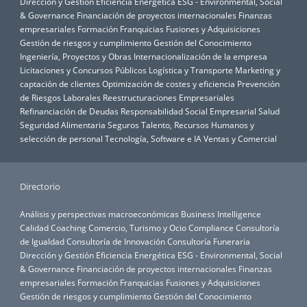
Dirección y Gestión
Eficiencia Energética
ESG - Environmental, Social
& Governance
Financiación de proyectos internacionales
Finanzas
empresariales
Formación
Franquicias
Fusiones y Adquisiciones
Gestión de riesgos y cumplimiento
Gestión del Conocimiento
Ingeniería, Proyectos y Obras
Internacionalización de la empresa
Licitaciones y Concursos Públicos
Logística y Transporte
Marketing y
captación de clientes
Optimización de costes y eficiencia
Prevención
de Riesgos Laborales
Reestructuraciones Empresariales
Refinanciación de Deudas
Responsabilidad Social Empresarial
Salud
Seguridad Alimentaria
Seguros
Talento, Recursos Humanos y
selección de personal
Tecnología, Software e IA
Ventas y Comercial
Directorio
Análisis y perspectivas macroeconómicas
Business Intelligence
Calidad
Coaching
Comercio, Turismo y Ocio
Compliance
Consultoría
de Igualdad
Consultoría de Innovación
Consultoría Funeraria
Dirección y Gestión
Eficiencia Energética
ESG - Environmental, Social
& Governance
Financiación de proyectos internacionales
Finanzas
empresariales
Formación
Franquicias
Fusiones y Adquisiciones
Gestión de riesgos y cumplimiento
Gestión del Conocimiento