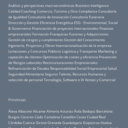
Análisis y perspectivas macroeconómicas
Business Intelligence
Calidad
Coaching
Comercio, Turismo y Ocio
Compliance
Consultoría
de Igualdad
Consultoría de Innovación
Consultoría Funeraria
Dirección y Gestión
Eficiencia Energética
ESG - Environmental, Social
& Governance
Financiación de proyectos internacionales
Finanzas
empresariales
Formación
Franquicias
Fusiones y Adquisiciones
Gestión de riesgos y cumplimiento
Gestión del Conocimiento
Ingeniería, Proyectos y Obras
Internacionalización de la empresa
Licitaciones y Concursos Públicos
Logística y Transporte
Marketing y
captación de clientes
Optimización de costes y eficiencia
Prevención
de Riesgos Laborales
Reestructuraciones Empresariales
Refinanciación de Deudas
Responsabilidad Social Empresarial
Salud
Seguridad Alimentaria
Seguros
Talento, Recursos Humanos y
selección de personal
Tecnología, Software e IA
Ventas y Comercial
Provincias
Álava
Albacete
Alicante
Almería
Asturias
Ávila
Badajoz
Barcelona
Burgos
Cáceres
Cádiz
Cantabria
Castellón
Ceuta
Ciudad Real
Córdoba
Cuenca
Girona
Granada
Guadalajara
Guipúzcoa
Huelva