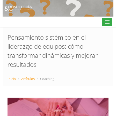
Pensamiento sistémico en el
liderazgo de equipos: cómo
Actualidad
transformar dinámicas y mejorar
Directorio
resultados
Alta en directorio / Log in
Contacto
Inicio
/
Artículos
/
Coaching
𝕏