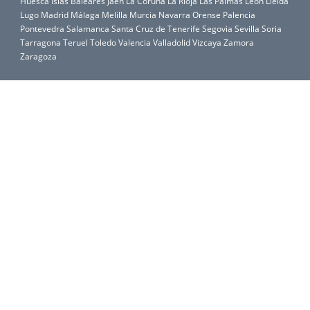
Huesca
Islas Baleares
Jaén
La Coruña
La Rioja
Las Palmas
León
Lleida
Lugo
Madrid
Málaga
Melilla
Murcia
Navarra
Orense
Palencia
Pontevedra
Salamanca
Santa Cruz de Tenerife
Segovia
Sevilla
Soria
Tarragona
Teruel
Toledo
Valencia
Valladolid
Vizcaya
Zamora
Zaragoza