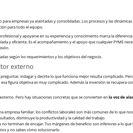
o para empresas ya asentadas y consolidadas. Los procesos y las dinámicas
ión para todo el equipo.
 profesional y apoyarse en su experiencia y conocimiento marca la diferencia
olada y eficiente. Es el acompañamiento y el apoyo que cualquier PYME neces
isión.
ladas según los requerimientos y los objetivos del negocio.
ltor externo
preguntar, indagar y decirte lo que funciona mejor resulta complicado. Pero
esa figura objetiva es muy complicado. Además la inversión se recupera con
terno. Pero hay situaciones concretas que se convierten en
la voz de al
 empresa familiar, los conflictos laborales son más comunes de lo que nos 
ultados, disminuye la productividad y la calidad del trabajo.
as no terminan de encajar. Tus márgenes de beneficio son inferiores a lo que 
astos y no sabes cómo solucionarlo.