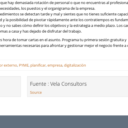
s que hay demasiada rotación de personal o que no encuentras al profesiona
 necesidades, los puestos y el organigrama de la empresa.
cedimientos se detectan tarde y mal y sientes que no tienes suficiente capac
idad y la posibilidad de pivotar rápidamente ante los contratiempos es fundam
to y no sabes cómo definir los objetivos y la estrategia a medio plazo. Los c
mas a casa y has dejado de disfrutar del trabajo.
 es hora de tomar cartas en el asunto. Programa tu primera sesión gratuita y
herramientas necesarias para afrontar y gestionar mejor el negocio frente a 
or externo
,
PYME
,
planificar
,
empresa
,
digitalización
Fuente : Vela Consultors
Source