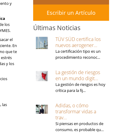
iento y
Escribir un Artículo
ica
 de los
Últimas Noticias
PYMES.
TÜV SÜD certifica los
sacar el
nuevos aerogener...
ciente. En
La certificación tipo es un
rno que te
procedimiento reconoc...
 estrés
das y los
La gestión de riesgos
en un mundo digit...
icios
La gestión de riesgos es hoy
crítica para la fij...
 las
Adidas, o cómo
transformar vidas a
trav...
Si piensas en productos de
consumo, es probable qu...