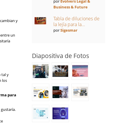
por
Evolvers Legal &
Business & Future
Tabla de diluciones de
 cambian y
la lejía para la...
por
Sigesmar
 entre un
itaría
Diapositiva de Fotos
 tal y
 los
arma para
gustaría.
te