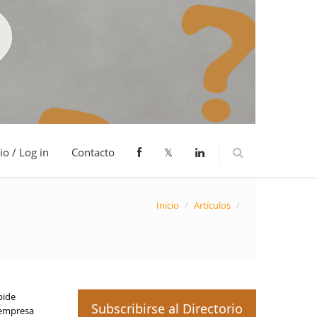
io / Log in
Contacto
𝕏
Inicio
/
Artículos
/
pide
Subscribirse al Directorio
a empresa