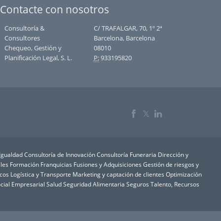
Contacte con nosotros
Consultoría &
C/ TRAFALGAR, 70, 1º 2ª
Consultores
Barcelona, Barcelona
Chequeo, Gestión y
08010
Planificación Legal, S. L.
P:
933195820
𝕏
 Igualdad
Consultoría de Innovación
Consultoría Funeraria
Dirección y
les
Formación
Franquicias
Fusiones y Adquisiciones
Gestión de riesgos y
icos
Logística y Transporte
Marketing y captación de clientes
Optimización
cial Empresarial
Salud
Seguridad Alimentaria
Seguros
Talento, Recursos