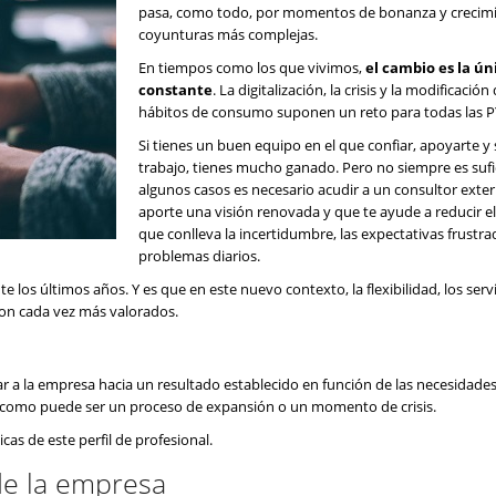
pasa, como todo, por momentos de bonanza y crecim
coyunturas más complejas.
En tiempos como los que vivimos,
el cambio es la ún
constante
. La digitalización, la crisis y la modificación
hábitos de consumo suponen un reto para todas las 
Si tienes un buen equipo en el que confiar, apoyarte y 
trabajo, tienes mucho ganado. Pero no siempre es sufi
algunos casos es necesario acudir a un consultor exte
aporte una visión renovada y que te ayude a reducir el
que conlleva la incertidumbre, las expectativas frustra
problemas diarios.
los últimos años. Y es que en este nuevo contexto, la flexibilidad, los serv
on cada vez más valorados.
o
 a la empresa hacia un resultado establecido en función de las necesidades,
, como puede ser un proceso de expansión o un momento de crisis.
as de este perfil de profesional.
de la empresa