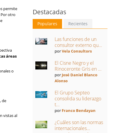
os permite
Destacadas
 Por otro
se
Populares
Recientes
Las funciones de un
consultor externo qu...
pectiva
por
Vela Consultors
tas áreas
El Cisne Negro y el
Rinoceronte Gris en ...
onales o
por
José Daniel Blanco
Alonso
El Grupo Septeo
consolida su liderazgo
, de
t...
por
Franco Bendayan
 vistas al
¿Cuáles son las normas
internacionales...