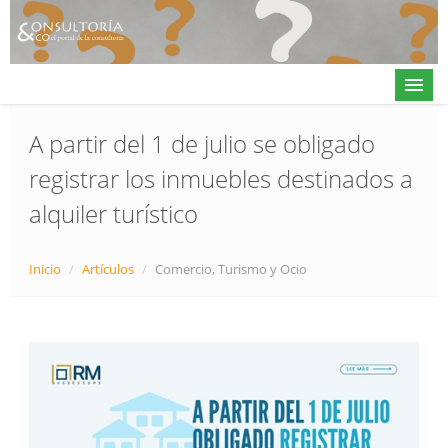
A partir del 1 de julio se obligado
registrar los inmuebles destinados a
Actualidad
alquiler turístico
Directorio
Alta en directorio / Log in
Inicio
/
Artículos
/
Comercio, Turismo y Ocio
Contacto
𝕏