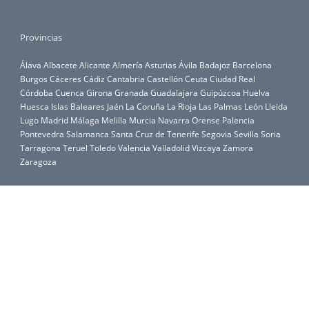
Provincias
Álava
Albacete
Alicante
Almería
Asturias
Ávila
Badajoz
Barcelona
Burgos
Cáceres
Cádiz
Cantabria
Castellón
Ceuta
Ciudad Real
Córdoba
Cuenca
Girona
Granada
Guadalajara
Guipúzcoa
Huelva
Huesca
Islas Baleares
Jaén
La Coruña
La Rioja
Las Palmas
León
Lleida
Lugo
Madrid
Málaga
Melilla
Murcia
Navarra
Orense
Palencia
Pontevedra
Salamanca
Santa Cruz de Tenerife
Segovia
Sevilla
Soria
Tarragona
Teruel
Toledo
Valencia
Valladolid
Vizcaya
Zamora
Zaragoza