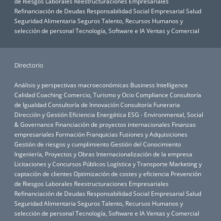
de Riesgos Laborales
Reestructuraciones Empresariales
Refinanciación de Deudas
Responsabilidad Social Empresarial
Salud
Seguridad Alimentaria
Seguros
Talento, Recursos Humanos y
selección de personal
Tecnología, Software e IA
Ventas y Comercial
Directorio
Análisis y perspectivas macroeconómicas
Business Intelligence
Calidad
Coaching
Comercio, Turismo y Ocio
Compliance
Consultoría
de Igualdad
Consultoría de Innovación
Consultoría Funeraria
Dirección y Gestión
Eficiencia Energética
ESG - Environmental, Social
& Governance
Financiación de proyectos internacionales
Finanzas
empresariales
Formación
Franquicias
Fusiones y Adquisiciones
Gestión de riesgos y cumplimiento
Gestión del Conocimiento
Ingeniería, Proyectos y Obras
Internacionalización de la empresa
Licitaciones y Concursos Públicos
Logística y Transporte
Marketing y
captación de clientes
Optimización de costes y eficiencia
Prevención
de Riesgos Laborales
Reestructuraciones Empresariales
Refinanciación de Deudas
Responsabilidad Social Empresarial
Salud
Seguridad Alimentaria
Seguros
Talento, Recursos Humanos y
selección de personal
Tecnología, Software e IA
Ventas y Comercial