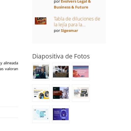
por
Evolvers Legal &
Business & Future
Tabla de diluciones de
la lejía para la...
por
Sigesmar
Diapositiva de Fotos
y alineada
as valoran