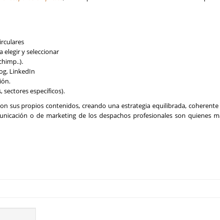
irculares
a elegir y seleccionar
himp..).
log, LinkedIn
ión.
sectores específicos).
n sus propios contenidos, creando una estrategia equilibrada, coherente 
municación o de marketing de los despachos profesionales son quienes m