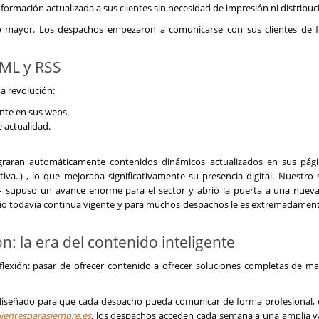
formación actualizada a sus clientes sin necesidad de impresión ni distribució
cho mayor. Los despachos empezaron a comunicarse con sus clientes de
XML y RSS
a revolución:
nte en sus webs.
e actualidad.
graran automáticamente contenidos dinámicos actualizados en sus pág
va..) , lo que mejoraba significativamente su presencia digital. Nuestro 
 supuso un avance enorme para el sector y abrió la puerta a una nuev
icio todavía continua vigente y para muchos despachos le es extremadament
n: la era del contenido inteligente
flexión: pasar de ofrecer contenido a ofrecer soluciones completas de ma
 diseñado para que cada despacho pueda comunicar de forma profesional, 
ientesparasiempre.es
, los despachos acceden cada semana a una amplia v