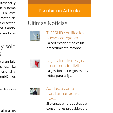
tesanal y
n sistema
Escribir un Artículo
e. En este
y motor de
Últimas Noticias
el sector.
os siendo,
TÜV SÜD certifica los
ciendo las
nuevos aerogener...
La certificación tipo es un
 y solo
procedimiento reconoc...
g
La gestión de riesgos
era un lujo
en un mundo digit...
achos. La
La gestión de riesgos es hoy
fesional y
crítica para la fij...
también los
Adidas, o cómo
y dípticos)
transformar vidas a
trav...
Si piensas en productos de
consumo, es probable qu...
salto a los