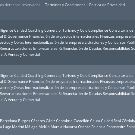
 los derechos reservados.
Terminos y Condiciones
|
Política de Privacidad
lligence
Calidad
Coaching
Comercio, Turismo y Ocio
Compliance
Consultoría de
ial & Governance
Financiación de proyectos internacionales
Finanzas empresaria
oyectos y Obras
Internacionalización de la empresa
Licitaciones y Concursos Públ
Reestructuraciones Empresariales
Refinanciación de Deudas
Responsabilidad So
 e IA
Ventas y Comercial
lligence
Calidad
Coaching
Comercio, Turismo y Ocio
Compliance
Consultoría de
ial & Governance
Financiación de proyectos internacionales
Finanzas empresaria
oyectos y Obras
Internacionalización de la empresa
Licitaciones y Concursos Públ
Reestructuraciones Empresariales
Refinanciación de Deudas
Responsabilidad So
 e IA
Ventas y Comercial
Barcelona
Burgos
Cáceres
Cádiz
Cantabria
Castellón
Ceuta
Ciudad Real
Córdob
da
Lugo
Madrid
Málaga
Melilla
Murcia
Navarra
Orense
Palencia
Pontevedra
Sala