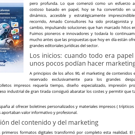
pero profunda. Lo que comenzó como un esfuerzo ar
costoso basado en papel, hoy se ha convertido en u
dinámico, accesible y estratégicamente imprescindibl
recorrido, Amado Consultores ha sido protagonista 
cambio, impulsando soluciones que han marcado hitos en 
Fuimos pioneros e innovadores y todavía lo continuam
mucho antes que las propuestas que hoy en día están ofre
grandes editoriales jurídicas del sector.
Los inicios: cuando todo era papel
unos pocos podían hacer marketin
A principios de los años 90, el marketing de contenidos 
reservado exclusivamente para los grandes desp
folletos impresos requería tiempo, diseño especializado, impresión pro
o industrial de gran tirada consiguió abaratar los costes y permitir que 
ña al ofrecer boletines personalizados y materiales impresos ( trípticos 
 aportaban valor informativo y profesional.
ción del contenido y del marketing
s primeros formatos digitales transformó por completo esta realidad. El 