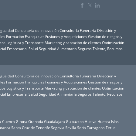
𝕏
 Igualdad
Consultoría de Innovación
Consultoría Funeraria
Dirección y
les
Formación
Franquicias
Fusiones y Adquisiciones
Gestión de riesgos y
icos
Logística y Transporte
Marketing y captación de clientes
Optimización
cial Empresarial
Salud
Seguridad Alimentaria
Seguros
Talento, Recursos
 Igualdad
Consultoría de Innovación
Consultoría Funeraria
Dirección y
les
Formación
Franquicias
Fusiones y Adquisiciones
Gestión de riesgos y
icos
Logística y Transporte
Marketing y captación de clientes
Optimización
cial Empresarial
Salud
Seguridad Alimentaria
Seguros
Talento, Recursos
a
Cuenca
Girona
Granada
Guadalajara
Guipúzcoa
Huelva
Huesca
Islas
manca
Santa Cruz de Tenerife
Segovia
Sevilla
Soria
Tarragona
Teruel