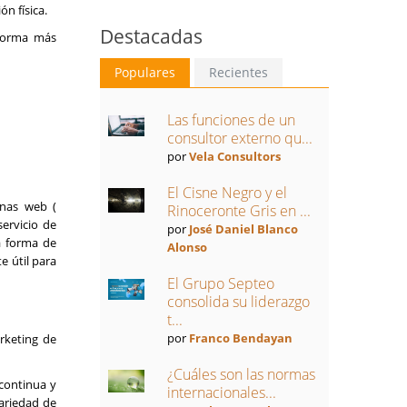
n física.
Destacadas
 forma más
Populares
Recientes
Las funciones de un
consultor externo qu...
por
Vela Consultors
El Cisne Negro y el
inas web (
Rinoceronte Gris en ...
servicio de
por
José Daniel Blanco
a forma de
Alonso
e útil para
El Grupo Septeo
consolida su liderazgo
t...
por
Franco Bendayan
rketing de
¿Cuáles son las normas
continua y
internacionales...
ariedad de