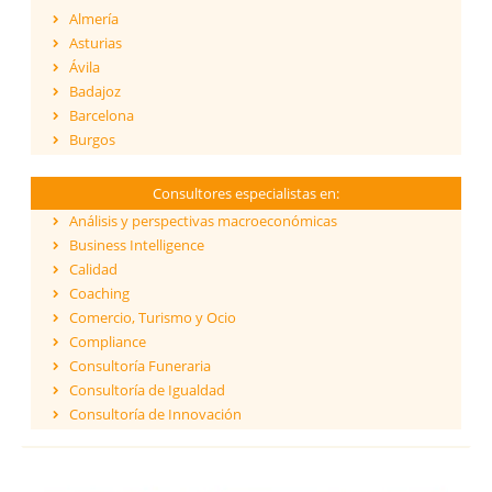
Almería
Asturias
Ávila
Badajoz
Barcelona
Burgos
Cáceres
Cádiz
Consultores especialistas en:
Cantabria
Análisis y perspectivas macroeconómicas
Castellón
Business Intelligence
Ceuta
Calidad
Ciudad Real
Coaching
Córdoba
Comercio, Turismo y Ocio
Cuenca
Compliance
Girona
Consultoría Funeraria
Granada
Consultoría de Igualdad
Guadalajara
Consultoría de Innovación
Guipúzcoa
Dirección y Gestión
Huelva
ESG - Environmental, Social & Governance
Huesca
Eficiencia Energética