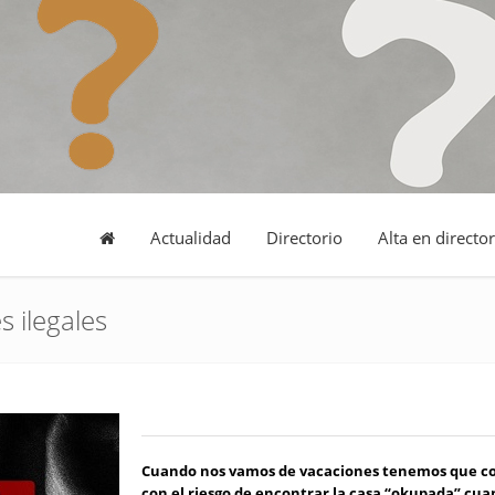
Actualidad
Directorio
Alta en director
 ilegales
Cuando nos vamos de vacaciones tenemos que co
con
el riesgo de encontrar la casa “okupada” cu