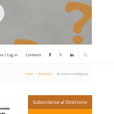
io / Log in
Contacto
𝕏
Inicio
/
Artículos
/
Business Intelligence
Subscribirse al Directorio
nvivir
ando