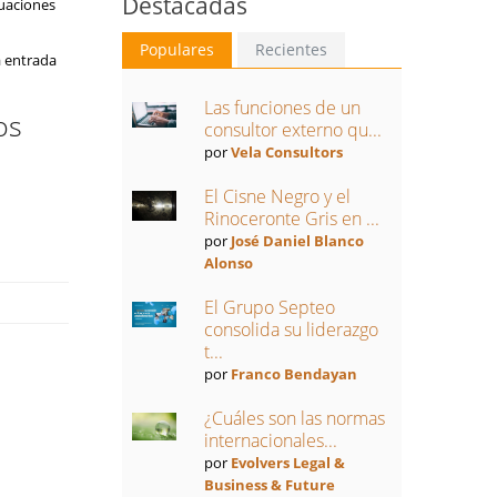
Destacadas
tuaciones
Populares
Recientes
a entrada
Las funciones de un
os
consultor externo qu...
por
Vela Consultors
El Cisne Negro y el
Rinoceronte Gris en ...
por
José Daniel Blanco
Alonso
El Grupo Septeo
consolida su liderazgo
t...
por
Franco Bendayan
¿Cuáles son las normas
internacionales...
por
Evolvers Legal &
Business & Future