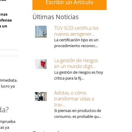
Escribir un Artículo
unas
Últimas Noticias
efensa
a un
TÜV SÜD certifica los
nuevos aerogener...
La certificación tipo es un
procedimiento reconoc...
La gestión de riesgos
en un mundo digit...
La gestión de riesgos es hoy
crítica para la fij...
 inmediata.
 lucro ya
Adidas, o cómo
transformar vidas a
trav...
da?
Si piensas en productos de
consumo, es probable qu...
comprueba
pas ya