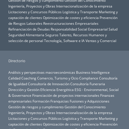
Gestión de riesgos y cumplimiento
Gestión del Conocimiento
Ingeniería, Proyectos y Obras
Internacionalización de la empresa
Licitaciones y Concursos Públicos
Logística y Transporte
Marketing y
captación de clientes
Optimización de costes y eficiencia
Prevención
de Riesgos Laborales
Reestructuraciones Empresariales
Refinanciación de Deudas
Responsabilidad Social Empresarial
Salud
Seguridad Alimentaria
Seguros
Talento, Recursos Humanos y
selección de personal
Tecnología, Software e IA
Ventas y Comercial
Directorio
Análisis y perspectivas macroeconómicas
Business Intelligence
Calidad
Coaching
Comercio, Turismo y Ocio
Compliance
Consultoría
de Igualdad
Consultoría de Innovación
Consultoría Funeraria
Dirección y Gestión
Eficiencia Energética
ESG - Environmental, Social
& Governance
Financiación de proyectos internacionales
Finanzas
empresariales
Formación
Franquicias
Fusiones y Adquisiciones
Gestión de riesgos y cumplimiento
Gestión del Conocimiento
Ingeniería, Proyectos y Obras
Internacionalización de la empresa
Licitaciones y Concursos Públicos
Logística y Transporte
Marketing y
captación de clientes
Optimización de costes y eficiencia
Prevención