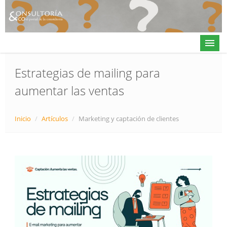
Estrategias de mailing para
aumentar las ventas
Actualidad
Directorio
Inicio
/
Artículos
/
Marketing y captación de clientes
Alta en directorio / Log in
Contacto
𝕏