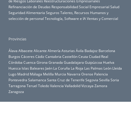
de Riesgos Laborales
Reestructuraciones Empresariales
Refinanciación de Deudas
Responsabilidad Social Empresarial
Salud
Seguridad Alimentaria
Seguros
Talento, Recursos Humanos y
selección de personal
Tecnología, Software e IA
Ventas y Comercial
Provincias
Álava
Albacete
Alicante
Almería
Asturias
Ávila
Badajoz
Barcelona
Burgos
Cáceres
Cádiz
Cantabria
Castellón
Ceuta
Ciudad Real
Córdoba
Cuenca
Girona
Granada
Guadalajara
Guipúzcoa
Huelva
Huesca
Islas Baleares
Jaén
La Coruña
La Rioja
Las Palmas
León
Lleida
Lugo
Madrid
Málaga
Melilla
Murcia
Navarra
Orense
Palencia
Pontevedra
Salamanca
Santa Cruz de Tenerife
Segovia
Sevilla
Soria
Tarragona
Teruel
Toledo
Valencia
Valladolid
Vizcaya
Zamora
Zaragoza