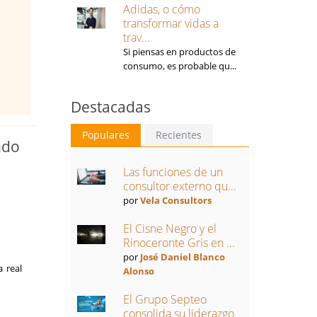
Adidas, o cómo
transformar vidas a
trav...
Si piensas en productos de
consumo, es probable qu...
Destacadas
Populares
Recientes
ndo
y
Las funciones de un
consultor externo qu...
por
Vela Consultors
El Cisne Negro y el
Rinoceronte Gris en ...
por
José Daniel Blanco
 real
Alonso
El Grupo Septeo
consolida su liderazgo