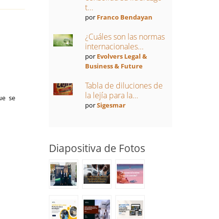
t...
por
Franco Bendayan
¿Cuáles son las normas
internacionales...
por
Evolvers Legal &
Business & Future
Tabla de diluciones de
la lejía para la...
ue se
por
Sigesmar
Diapositiva de Fotos