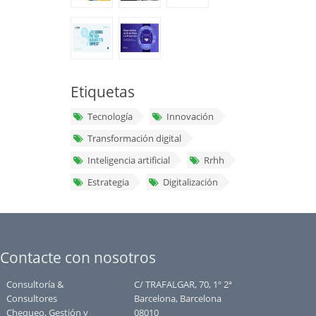
Etiquetas
Tecnología
Innovación
Transformación digital
Inteligencia artificial
Rrhh
Estrategia
Digitalización
Contacte con nosotros
Consultoría &
C/ TRAFALGAR, 70, 1º 2ª
Consultores
Barcelona, Barcelona
Chequeo, Gestión y
08010