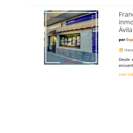
Huesca
Islas Baleares
Fran
Jaén
inmo
La Coruña
Ávila
La Rioja
Las Palmas
por
Exp
León
Lleida
Hace
Lugo
Desde e
Madrid
encuentr
Málaga
Melilla
Leer m
Murcia
Navarra
Orense
Palencia
Pontevedra
Salamanca
Santa Cruz de Tenerife
Segovia