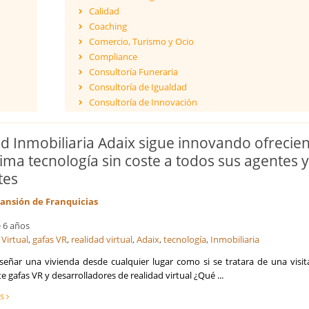
Calidad
Coaching
Comercio, Turismo y Ocio
Compliance
Consultoría Funeraria
Consultoría de Igualdad
Consultoría de Innovación
Dirección y Gestión
ESG - Environmental, Social & Governance
ed Inmobiliaria Adaix sigue innovando ofrecie
Eficiencia Energética
tima tecnología sin coste a todos sus agentes 
Financiación de proyectos internacionales
tes
Finanzas empresariales
Formación
ansión de Franquicias
Franquicias
Fusiones y Adquisiciones
 6 años
Gestión de riesgos y cumplimiento
 Virtual
,
gafas VR
,
realidad virtual
,
Adaix
,
tecnología
,
Inmobiliaria
Gestión del Conocimiento
señar una vivienda desde cualquier lugar como si se tratara de una visita
Ingeniería, Proyectos y Obras
 gafas VR y desarrolladores de realidad virtual ¿Qué ...
Internacionalización de la empresa
ás
Licitaciones y Concursos Públicos