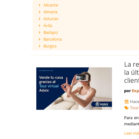
Alicante
Almería
Asturias
Ávila
Badajoz
Barcelona
Burgos
Cáceres
Cádiz
La r
Cantabria
la úl
Castellón
clien
Ceuta
Ciudad Real
por
Exp
Córdoba
Cuenca
Hace
Girona
Tour
Granada
Para en
Guadalajara
mediante
Guipúzcoa
Leer m
Huelva