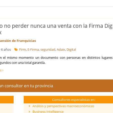
 no perder nunca una venta con la Firma Digi
x
ansión de Franquicias
 6 años
Firm
,
E-Firma
,
seguridad
,
Adaix
,
Digital
n el mismo momento un documento con personas en distintos lugares
gundos con una total garantía.
ás
n consultor en tu provincia
Consultores especialistas en:
Análisis y perspectivas macroeconómicas
Business Intelligence