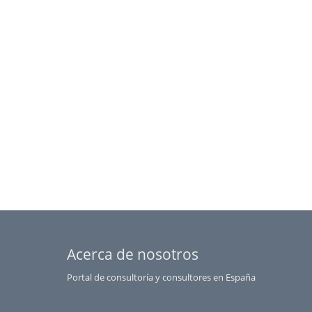
Sevilla
Soria
Tarragona
Teruel
Toledo
Valencia
Valladolid
Vizcaya
Zamora
Zaragoza
Acerca de nosotros
Portal de consultoría y consultores en España