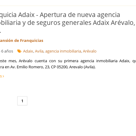
Logística y Transporte
Marketing y captación de clientes
quicia Adaix - Apertura de nueva agencia
Optimización de costes y eficiencia
biliaria y de seguros generales Adaix Arévalo,
Prevención de Riesgos Laborales
.
Reestructuraciones Empresariales
Refinanciación de Deudas
ansión de Franquicias
Responsabilidad Social Empresarial
Salud
 6 años
Adaix
,
Avila
,
agencia inmobiliaria
,
Arévalo
Seguridad Alimentaria
ste mes, Arévalo cuenta con su primera agencia inmobiliaria Adaix, q
Seguros
a en Av. Emilio Romero, 23, CP 05200, Arevalo (Avila).
Talento, Recursos Humanos y selección de personal
ás
Tecnología, Software e IA
Ventas y Comercial
1