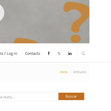
io / Log in
Contacto
𝕏
Inicio
/
Artículos
Buscar