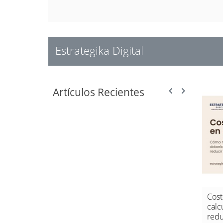
Estrategika Digital
Artículos Recientes
a de las
¡El poder de la publicidad display
Cost
ara tener tu
para tu negocio!
calc
redu
Estrategika Digital