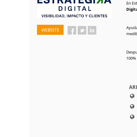
En Es
Digit
Ayuda
WEBSITE
medib
Despu
100% 
AR