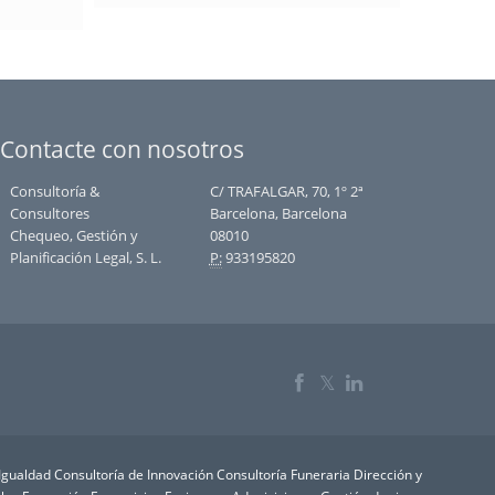
Estrategika 
Contacte con nosotros
Consultoría &
C/ TRAFALGAR, 70, 1º 2ª
Consultores
Barcelona, Barcelona
Chequeo, Gestión y
08010
Planificación Legal, S. L.
P:
933195820
𝕏
 Igualdad
Consultoría de Innovación
Consultoría Funeraria
Dirección y