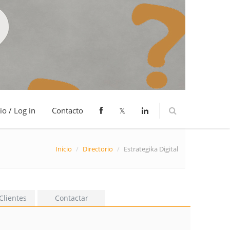
io / Log in
Contacto
𝕏
Inicio
/
Directorio
/
Estrategika Digital
Clientes
Contactar