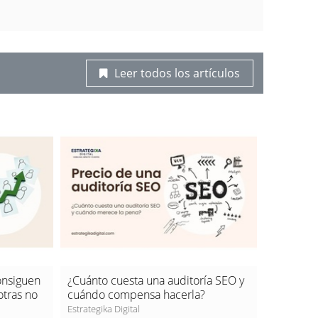
Leer todos los artículos
onsiguen
¿Cuánto cuesta una auditoría SEO y
¿Cuánto c
otras no
cuándo compensa hacerla?
agencia 
incluye?
Estrategika Digital