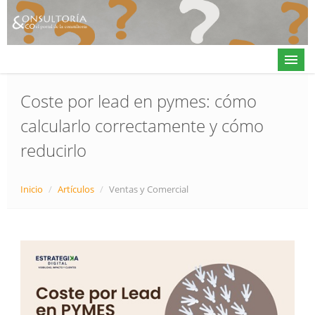
Coste por lead en pymes: cómo
calcularlo correctamente y cómo
Actualidad
reducirlo
Directorio
Alta en directorio / Log in
Inicio
/
Artículos
/
Ventas y Comercial
Contacto
𝕏