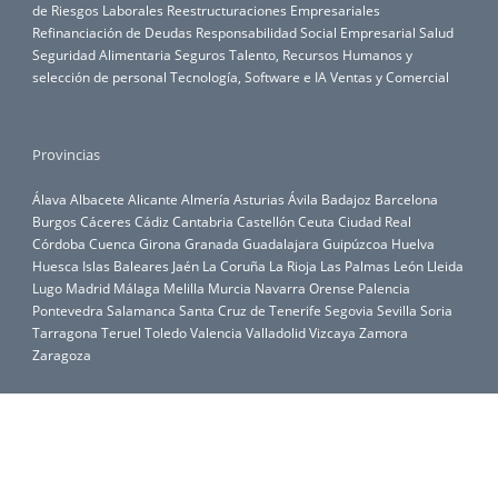
de Riesgos Laborales
Reestructuraciones Empresariales
Refinanciación de Deudas
Responsabilidad Social Empresarial
Salud
Seguridad Alimentaria
Seguros
Talento, Recursos Humanos y
selección de personal
Tecnología, Software e IA
Ventas y Comercial
Provincias
Álava
Albacete
Alicante
Almería
Asturias
Ávila
Badajoz
Barcelona
Burgos
Cáceres
Cádiz
Cantabria
Castellón
Ceuta
Ciudad Real
Córdoba
Cuenca
Girona
Granada
Guadalajara
Guipúzcoa
Huelva
Huesca
Islas Baleares
Jaén
La Coruña
La Rioja
Las Palmas
León
Lleida
Lugo
Madrid
Málaga
Melilla
Murcia
Navarra
Orense
Palencia
Pontevedra
Salamanca
Santa Cruz de Tenerife
Segovia
Sevilla
Soria
Tarragona
Teruel
Toledo
Valencia
Valladolid
Vizcaya
Zamora
Zaragoza