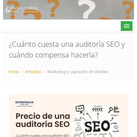
¿Cuánto cuesta una auditoría SEO y
cuándo compensa hacerla?
Actualidad
Directorio
Inicio
/
Artículos
/
Marketing y captación de clientes
Alta en directorio / Log in
Contacto
𝕏