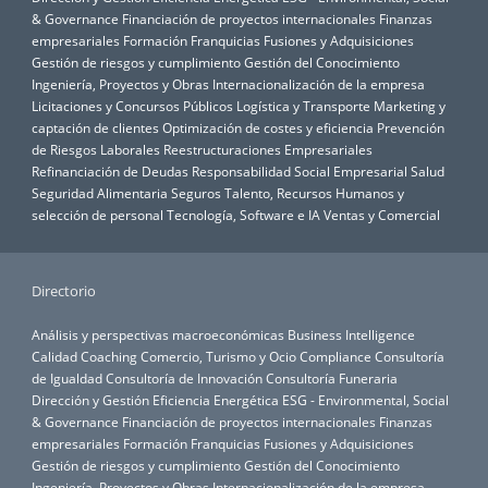
& Governance
Financiación de proyectos internacionales
Finanzas
empresariales
Formación
Franquicias
Fusiones y Adquisiciones
Gestión de riesgos y cumplimiento
Gestión del Conocimiento
Ingeniería, Proyectos y Obras
Internacionalización de la empresa
Licitaciones y Concursos Públicos
Logística y Transporte
Marketing y
captación de clientes
Optimización de costes y eficiencia
Prevención
de Riesgos Laborales
Reestructuraciones Empresariales
Refinanciación de Deudas
Responsabilidad Social Empresarial
Salud
Seguridad Alimentaria
Seguros
Talento, Recursos Humanos y
selección de personal
Tecnología, Software e IA
Ventas y Comercial
Directorio
Análisis y perspectivas macroeconómicas
Business Intelligence
Calidad
Coaching
Comercio, Turismo y Ocio
Compliance
Consultoría
de Igualdad
Consultoría de Innovación
Consultoría Funeraria
Dirección y Gestión
Eficiencia Energética
ESG - Environmental, Social
& Governance
Financiación de proyectos internacionales
Finanzas
empresariales
Formación
Franquicias
Fusiones y Adquisiciones
Gestión de riesgos y cumplimiento
Gestión del Conocimiento
Ingeniería, Proyectos y Obras
Internacionalización de la empresa