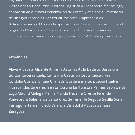
Licitaciones y Concursos Públicos
Logística y Transporte
Marketing y
captación de clientes
Optimización de costes y eficiencia
Prevención
de Riesgos Laborales
Reestructuraciones Empresariales
Refinanciación de Deudas
Responsabilidad Social Empresarial
Salud
Seguridad Alimentaria
Seguros
Talento, Recursos Humanos y
selección de personal
Tecnología, Software e IA
Ventas y Comercial
Provincias
Álava
Albacete
Alicante
Almería
Asturias
Ávila
Badajoz
Barcelona
Burgos
Cáceres
Cádiz
Cantabria
Castellón
Ceuta
Ciudad Real
Córdoba
Cuenca
Girona
Granada
Guadalajara
Guipúzcoa
Huelva
Huesca
Islas Baleares
Jaén
La Coruña
La Rioja
Las Palmas
León
Lleida
Lugo
Madrid
Málaga
Melilla
Murcia
Navarra
Orense
Palencia
Pontevedra
Salamanca
Santa Cruz de Tenerife
Segovia
Sevilla
Soria
Tarragona
Teruel
Toledo
Valencia
Valladolid
Vizcaya
Zamora
Zaragoza