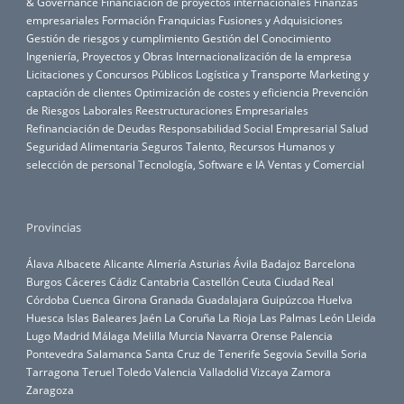
& Governance
Financiación de proyectos internacionales
Finanzas
empresariales
Formación
Franquicias
Fusiones y Adquisiciones
Gestión de riesgos y cumplimiento
Gestión del Conocimiento
Ingeniería, Proyectos y Obras
Internacionalización de la empresa
Licitaciones y Concursos Públicos
Logística y Transporte
Marketing y
captación de clientes
Optimización de costes y eficiencia
Prevención
de Riesgos Laborales
Reestructuraciones Empresariales
Refinanciación de Deudas
Responsabilidad Social Empresarial
Salud
Seguridad Alimentaria
Seguros
Talento, Recursos Humanos y
selección de personal
Tecnología, Software e IA
Ventas y Comercial
Provincias
Álava
Albacete
Alicante
Almería
Asturias
Ávila
Badajoz
Barcelona
Burgos
Cáceres
Cádiz
Cantabria
Castellón
Ceuta
Ciudad Real
Córdoba
Cuenca
Girona
Granada
Guadalajara
Guipúzcoa
Huelva
Huesca
Islas Baleares
Jaén
La Coruña
La Rioja
Las Palmas
León
Lleida
Lugo
Madrid
Málaga
Melilla
Murcia
Navarra
Orense
Palencia
Pontevedra
Salamanca
Santa Cruz de Tenerife
Segovia
Sevilla
Soria
Tarragona
Teruel
Toledo
Valencia
Valladolid
Vizcaya
Zamora
Zaragoza