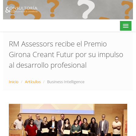
RM Assessors recibe el Premio
Girona Creant Futur por su impulso
Actualidad
al desarrollo profesional
Directorio
Alta en directorio / Log in
Inicio
/
Artículos
/
Business Intelligence
Contacto
𝕏