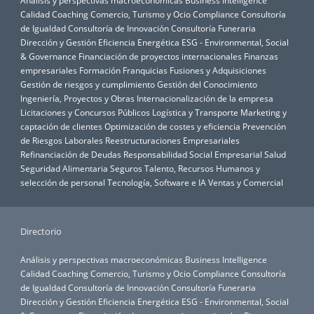
Análisis y perspectivas macroeconómicas
Business Intelligence
Calidad
Coaching
Comercio, Turismo y Ocio
Compliance
Consultoría
de Igualdad
Consultoría de Innovación
Consultoría Funeraria
Dirección y Gestión
Eficiencia Energética
ESG - Environmental, Social
& Governance
Financiación de proyectos internacionales
Finanzas
empresariales
Formación
Franquicias
Fusiones y Adquisiciones
Gestión de riesgos y cumplimiento
Gestión del Conocimiento
Ingeniería, Proyectos y Obras
Internacionalización de la empresa
Licitaciones y Concursos Públicos
Logística y Transporte
Marketing y
captación de clientes
Optimización de costes y eficiencia
Prevención
de Riesgos Laborales
Reestructuraciones Empresariales
Refinanciación de Deudas
Responsabilidad Social Empresarial
Salud
Seguridad Alimentaria
Seguros
Talento, Recursos Humanos y
selección de personal
Tecnología, Software e IA
Ventas y Comercial
Directorio
Análisis y perspectivas macroeconómicas
Business Intelligence
Calidad
Coaching
Comercio, Turismo y Ocio
Compliance
Consultoría
de Igualdad
Consultoría de Innovación
Consultoría Funeraria
Dirección y Gestión
Eficiencia Energética
ESG - Environmental, Social