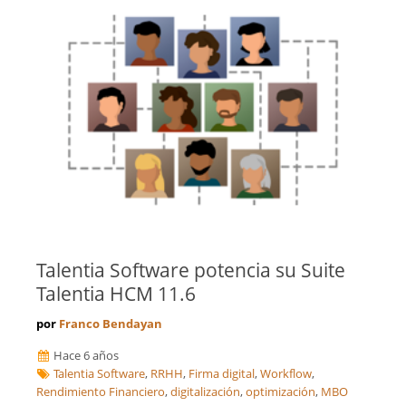
Eficiencia Energética
Islas Baleares
Financiación de proyectos internacionales
Jaén
Finanzas empresariales
La Coruña
Formación
La Rioja
Franquicias
Las Palmas
Fusiones y Adquisiciones
León
Gestión de riesgos y cumplimiento
Lleida
Gestión del Conocimiento
Lugo
Ingeniería, Proyectos y Obras
Madrid
Internacionalización de la empresa
Málaga
Licitaciones y Concursos Públicos
Melilla
Logística y Transporte
Murcia
Marketing y captación de clientes
Navarra
Optimización de costes y eficiencia
Talentia Software potencia su Suite
Orense
Prevención de Riesgos Laborales
Talentia HCM 11.6
Palencia
Reestructuraciones Empresariales
Pontevedra
Refinanciación de Deudas
por
Franco Bendayan
Salamanca
Responsabilidad Social Empresarial
Hace 6 años
Santa Cruz de Tenerife
Salud
Talentia Software
,
RRHH
,
Firma digital
,
Workflow
,
Segovia
Seguridad Alimentaria
Rendimiento Financiero
,
digitalización
,
optimización
,
MBO
Sevilla
Seguros