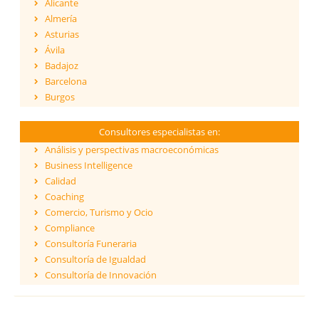
Alicante
Almería
Asturias
Ávila
Badajoz
Barcelona
Burgos
Cáceres
Cádiz
Consultores especialistas en:
Cantabria
Análisis y perspectivas macroeconómicas
Castellón
Business Intelligence
Ceuta
Calidad
Ciudad Real
Coaching
Córdoba
Comercio, Turismo y Ocio
Cuenca
Compliance
Girona
Consultoría Funeraria
Granada
Consultoría de Igualdad
Guadalajara
Consultoría de Innovación
Guipúzcoa
Dirección y Gestión
Huelva
ESG - Environmental, Social & Governance
Huesca