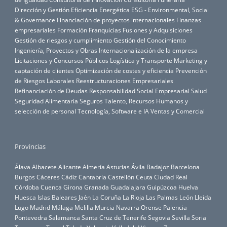
Dirección y Gestión
Eficiencia Energética
ESG - Environmental, Social
& Governance
Financiación de proyectos internacionales
Finanzas
empresariales
Formación
Franquicias
Fusiones y Adquisiciones
Gestión de riesgos y cumplimiento
Gestión del Conocimiento
Ingeniería, Proyectos y Obras
Internacionalización de la empresa
Licitaciones y Concursos Públicos
Logística y Transporte
Marketing y
captación de clientes
Optimización de costes y eficiencia
Prevención
de Riesgos Laborales
Reestructuraciones Empresariales
Refinanciación de Deudas
Responsabilidad Social Empresarial
Salud
Seguridad Alimentaria
Seguros
Talento, Recursos Humanos y
selección de personal
Tecnología, Software e IA
Ventas y Comercial
Provincias
Álava
Albacete
Alicante
Almería
Asturias
Ávila
Badajoz
Barcelona
Burgos
Cáceres
Cádiz
Cantabria
Castellón
Ceuta
Ciudad Real
Córdoba
Cuenca
Girona
Granada
Guadalajara
Guipúzcoa
Huelva
Huesca
Islas Baleares
Jaén
La Coruña
La Rioja
Las Palmas
León
Lleida
Lugo
Madrid
Málaga
Melilla
Murcia
Navarra
Orense
Palencia
Pontevedra
Salamanca
Santa Cruz de Tenerife
Segovia
Sevilla
Soria