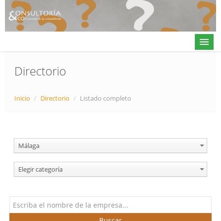
Directorio
Actualidad
Inicio
/
Directorio
/
Listado completo
Directorio
Alta en directorio / Log in
Málaga
Contacto
Elegir categoría
𝕏
Buscar