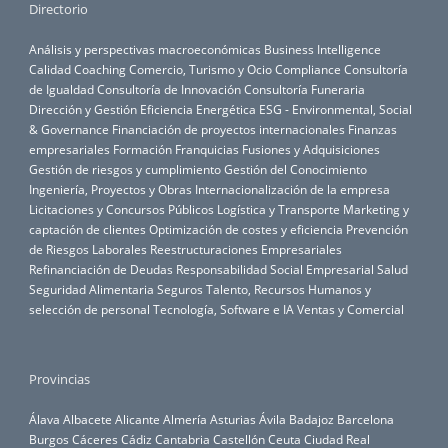
Directorio
Análisis y perspectivas macroeconómicas
Business Intelligence
Calidad
Coaching
Comercio, Turismo y Ocio
Compliance
Consultoría
de Igualdad
Consultoría de Innovación
Consultoría Funeraria
Dirección y Gestión
Eficiencia Energética
ESG - Environmental, Social
& Governance
Financiación de proyectos internacionales
Finanzas
empresariales
Formación
Franquicias
Fusiones y Adquisiciones
Gestión de riesgos y cumplimiento
Gestión del Conocimiento
Ingeniería, Proyectos y Obras
Internacionalización de la empresa
Licitaciones y Concursos Públicos
Logística y Transporte
Marketing y
captación de clientes
Optimización de costes y eficiencia
Prevención
de Riesgos Laborales
Reestructuraciones Empresariales
Refinanciación de Deudas
Responsabilidad Social Empresarial
Salud
Seguridad Alimentaria
Seguros
Talento, Recursos Humanos y
selección de personal
Tecnología, Software e IA
Ventas y Comercial
Provincias
Álava
Albacete
Alicante
Almería
Asturias
Ávila
Badajoz
Barcelona
Burgos
Cáceres
Cádiz
Cantabria
Castellón
Ceuta
Ciudad Real