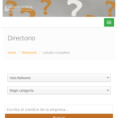
Directorio
Actualidad
Inicio
/
Directorio
/
Listado completo
Directorio
Alta en directorio / Log in
Islas Baleares
Contacto
Elegir categoría
𝕏
Buscar