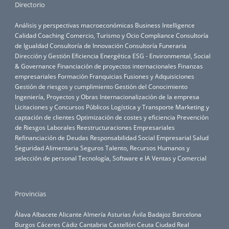
Directorio
Análisis y perspectivas macroeconómicas
Business Intelligence
Calidad
Coaching
Comercio, Turismo y Ocio
Compliance
Consultoría
de Igualdad
Consultoría de Innovación
Consultoría Funeraria
Dirección y Gestión
Eficiencia Energética
ESG - Environmental, Social
& Governance
Financiación de proyectos internacionales
Finanzas
empresariales
Formación
Franquicias
Fusiones y Adquisiciones
Gestión de riesgos y cumplimiento
Gestión del Conocimiento
Ingeniería, Proyectos y Obras
Internacionalización de la empresa
Licitaciones y Concursos Públicos
Logística y Transporte
Marketing y
captación de clientes
Optimización de costes y eficiencia
Prevención
de Riesgos Laborales
Reestructuraciones Empresariales
Refinanciación de Deudas
Responsabilidad Social Empresarial
Salud
Seguridad Alimentaria
Seguros
Talento, Recursos Humanos y
selección de personal
Tecnología, Software e IA
Ventas y Comercial
Provincias
Álava
Albacete
Alicante
Almería
Asturias
Ávila
Badajoz
Barcelona
Burgos
Cáceres
Cádiz
Cantabria
Castellón
Ceuta
Ciudad Real