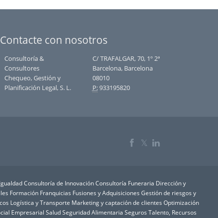
Contacte con nosotros
Consultoría &
C/ TRAFALGAR, 70, 1º 2ª
Consultores
Barcelona, Barcelona
Chequeo, Gestión y
08010
Planificación Legal, S. L.
P:
933195820
𝕏
 Igualdad
Consultoría de Innovación
Consultoría Funeraria
Dirección y
les
Formación
Franquicias
Fusiones y Adquisiciones
Gestión de riesgos y
icos
Logística y Transporte
Marketing y captación de clientes
Optimización
cial Empresarial
Salud
Seguridad Alimentaria
Seguros
Talento, Recursos