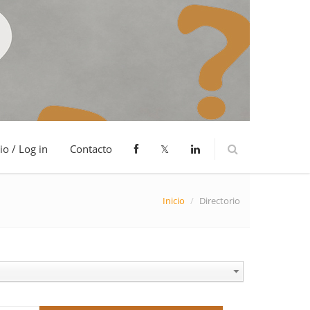
io / Log in
Contacto
𝕏
Inicio
/
Directorio