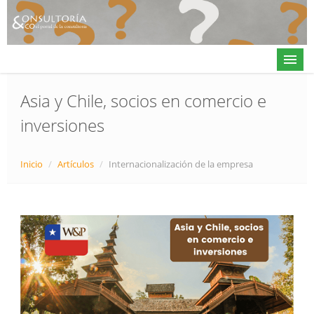
Asia y Chile, socios en comercio e
inversiones
Actualidad
Directorio
Inicio
/
Artículos
/
Internacionalización de la empresa
Alta en directorio / Log in
Contacto
𝕏