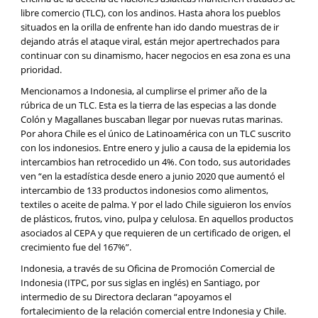
libre comercio (TLC), con los andinos. Hasta ahora los pueblos
situados en la orilla de enfrente han ido dando muestras de ir
dejando atrás el ataque viral, están mejor apertrechados para
continuar con su dinamismo, hacer negocios en esa zona es una
prioridad.
Mencionamos a Indonesia, al cumplirse el primer año de la
rúbrica de un TLC. Esta es la tierra de las especias a las donde
Colón y Magallanes buscaban llegar por nuevas rutas marinas.
Por ahora Chile es el único de Latinoamérica con un TLC suscrito
con los indonesios. Entre enero y julio a causa de la epidemia los
intercambios han retrocedido un 4%. Con todo, sus autoridades
ven “en la estadística desde enero a junio 2020 que aumentó el
intercambio de 133 productos indonesios como alimentos,
textiles o aceite de palma. Y por el lado Chile siguieron los envíos
de plásticos, frutos, vino, pulpa y celulosa. En aquellos productos
asociados al CEPA y que requieren de un certificado de origen, el
crecimiento fue del 167%”.
Indonesia, a través de su Oficina de Promoción Comercial de
Indonesia (ITPC, por sus siglas en inglés) en Santiago, por
intermedio de su Directora declaran “apoyamos el
fortalecimiento de la relación comercial entre Indonesia y Chile.