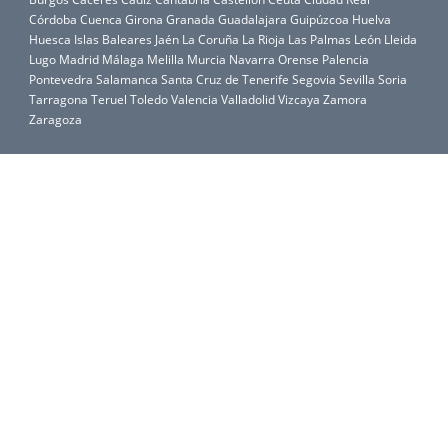
Córdoba
Cuenca
Girona
Granada
Guadalajara
Guipúzcoa
Huelva
Huesca
Islas Baleares
Jaén
La Coruña
La Rioja
Las Palmas
León
Lleida
Lugo
Madrid
Málaga
Melilla
Murcia
Navarra
Orense
Palencia
Pontevedra
Salamanca
Santa Cruz de Tenerife
Segovia
Sevilla
Soria
Tarragona
Teruel
Toledo
Valencia
Valladolid
Vizcaya
Zamora
Zaragoza