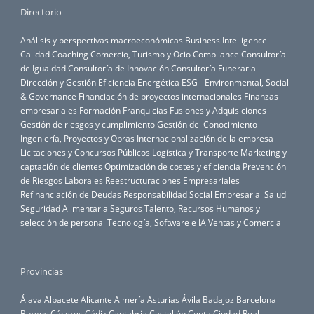
Directorio
Análisis y perspectivas macroeconómicas
Business Intelligence
Calidad
Coaching
Comercio, Turismo y Ocio
Compliance
Consultoría
de Igualdad
Consultoría de Innovación
Consultoría Funeraria
Dirección y Gestión
Eficiencia Energética
ESG - Environmental, Social
& Governance
Financiación de proyectos internacionales
Finanzas
empresariales
Formación
Franquicias
Fusiones y Adquisiciones
Gestión de riesgos y cumplimiento
Gestión del Conocimiento
Ingeniería, Proyectos y Obras
Internacionalización de la empresa
Licitaciones y Concursos Públicos
Logística y Transporte
Marketing y
captación de clientes
Optimización de costes y eficiencia
Prevención
de Riesgos Laborales
Reestructuraciones Empresariales
Refinanciación de Deudas
Responsabilidad Social Empresarial
Salud
Seguridad Alimentaria
Seguros
Talento, Recursos Humanos y
selección de personal
Tecnología, Software e IA
Ventas y Comercial
Provincias
Álava
Albacete
Alicante
Almería
Asturias
Ávila
Badajoz
Barcelona
Burgos
Cáceres
Cádiz
Cantabria
Castellón
Ceuta
Ciudad Real