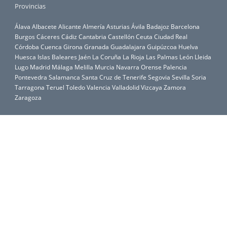
Provincias
Álava
Albacete
Alicante
Almería
Asturias
Ávila
Badajoz
Barcelona
Burgos
Cáceres
Cádiz
Cantabria
Castellón
Ceuta
Ciudad Real
Córdoba
Cuenca
Girona
Granada
Guadalajara
Guipúzcoa
Huelva
Huesca
Islas Baleares
Jaén
La Coruña
La Rioja
Las Palmas
León
Lleida
Lugo
Madrid
Málaga
Melilla
Murcia
Navarra
Orense
Palencia
Pontevedra
Salamanca
Santa Cruz de Tenerife
Segovia
Sevilla
Soria
Tarragona
Teruel
Toledo
Valencia
Valladolid
Vizcaya
Zamora
Zaragoza