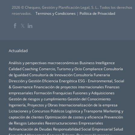
2026 © Chequeo, Gestión y Planificación Legal, S. L.. Todos los derechos
reservados.
Terminos y Condiciones
|
Política de Privacidad
𝕏
Actualidad
Análisis y perspectivas macroeconómicas
Business Intelligence
Calidad
Coaching
Comercio, Turismo y Ocio
Compliance
Consultoría
de Igualdad
Consultoría de Innovación
Consultoría Funeraria
Dirección y Gestión
Eficiencia Energética
ESG - Environmental, Social
& Governance
Financiación de proyectos internacionales
Finanzas
empresariales
Formación
Franquicias
Fusiones y Adquisiciones
Gestión de riesgos y cumplimiento
Gestión del Conocimiento
Ingeniería, Proyectos y Obras
Internacionalización de la empresa
Licitaciones y Concursos Públicos
Logística y Transporte
Marketing y
captación de clientes
Optimización de costes y eficiencia
Prevención
de Riesgos Laborales
Reestructuraciones Empresariales
Refinanciación de Deudas
Responsabilidad Social Empresarial
Salud
Seguridad Alimentaria
Seguros
Talento, Recursos Humanos y