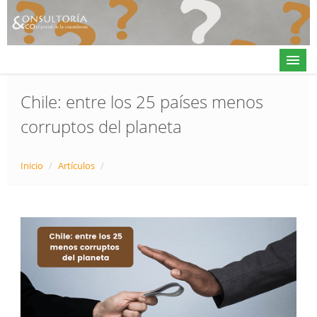
Chile: entre los 25 países menos
corruptos del planeta
Actualidad
Directorio
Inicio
/
Artículos
/
Alta en directorio / Log in
Contacto
𝕏