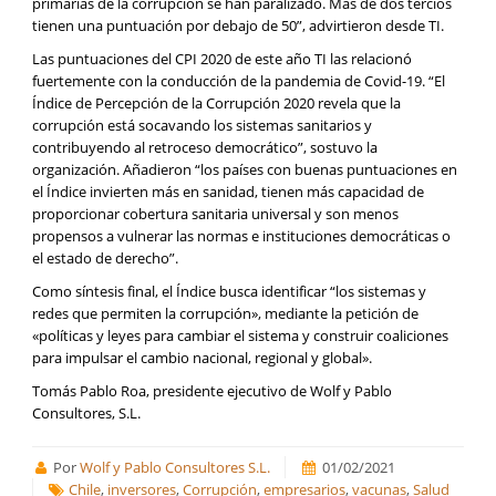
primarias de la corrupción se han paralizado. Más de dos tercios
tienen una puntuación por debajo de 50”, advirtieron desde TI.
Las puntuaciones del CPI 2020 de este año TI las relacionó
fuertemente con la conducción de la pandemia de Covid-19. “El
Índice de Percepción de la Corrupción 2020 revela que la
corrupción está socavando los sistemas sanitarios y
contribuyendo al retroceso democrático”, sostuvo la
organización. Añadieron “los países con buenas puntuaciones en
el Índice invierten más en sanidad, tienen más capacidad de
proporcionar cobertura sanitaria universal y son menos
propensos a vulnerar las normas e instituciones democráticas o
el estado de derecho”.
Como síntesis final, el Índice busca identificar “los sistemas y
redes que permiten la corrupción», mediante la petición de
«políticas y leyes para cambiar el sistema y construir coaliciones
para impulsar el cambio nacional, regional y global».
Tomás Pablo Roa, presidente ejecutivo de Wolf y Pablo
Consultores, S.L.
Por
Wolf y Pablo Consultores S.L.
01/02/2021
Chile
,
inversores
,
Corrupción
,
empresarios
,
vacunas
,
Salud