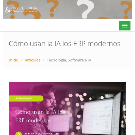
Cómo usan la IA los ERP modernos
Actualidad
Inicio
/
Artículos
/
Tecnología, Software e IA
Directorio
Alta en directorio / Log in
Contacto
𝕏