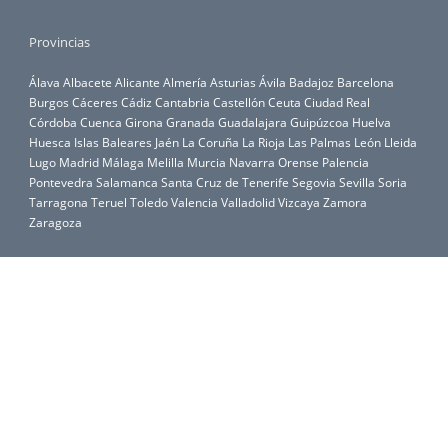
Provincias
Álava
Albacete
Alicante
Almería
Asturias
Ávila
Badajoz
Barcelona
Burgos
Cáceres
Cádiz
Cantabria
Castellón
Ceuta
Ciudad Real
Córdoba
Cuenca
Girona
Granada
Guadalajara
Guipúzcoa
Huelva
Huesca
Islas Baleares
Jaén
La Coruña
La Rioja
Las Palmas
León
Lleida
Lugo
Madrid
Málaga
Melilla
Murcia
Navarra
Orense
Palencia
Pontevedra
Salamanca
Santa Cruz de Tenerife
Segovia
Sevilla
Soria
Tarragona
Teruel
Toledo
Valencia
Valladolid
Vizcaya
Zamora
Zaragoza