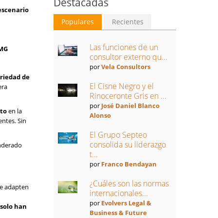
Destacadas
escenario
Populares
Recientes
Las funciones de un
PMG
consultor externo qu...
por
Vela Consultors
ariedad de
El Cisne Negro y el
era
Rinoceronte Gris en ...
por
José Daniel Blanco
cto
en la
Alonso
entes. Sin
El Grupo Septeo
consolida su liderazgo
onderado
t...
por
Franco Bendayan
¿Cuáles son las normas
se adapten
internacionales...
por
Evolvers Legal &
 solo han
Business & Future