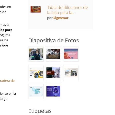
ades en
Tabla de diluciones de
o de
la lejía para la...
por
Sigesmar
mia, la
as para
unguitu,
Diapositiva de Fotos
ra los
es que
uradera de
iento en la
largo
Etiquetas