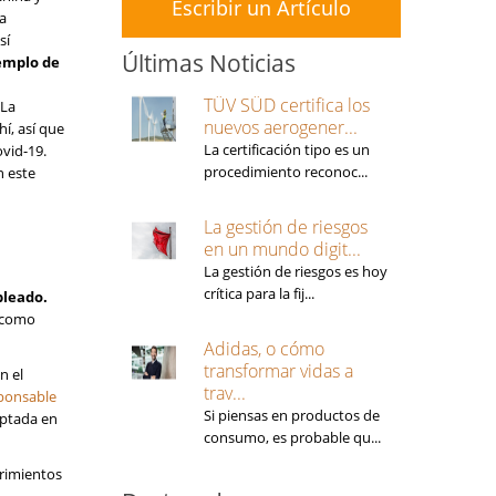
Escribir un Artículo
ha
sí
Últimas Noticias
emplo de
TÜV SÜD certifica los
 La
nuevos aerogener...
í, así que
La certificación tipo es un
vid-19.
procedimiento reconoc...
 este
La gestión de riesgos
en un mundo digit...
La gestión de riesgos es hoy
crítica para la fij...
pleado.
n como
Adidas, o cómo
transformar vidas a
n el
trav...
sponsable
Si piensas en productos de
optada en
consumo, es probable qu...
erimientos