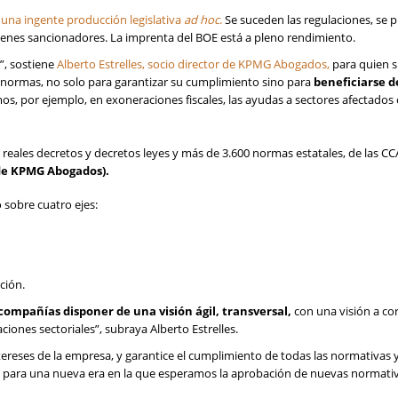
una ingente producción legislativa
ad hoc
.
Se suceden las regulaciones, se p
gímenes sancionadores. La imprenta del BOE está a pleno rendimiento.
, sostiene
Alberto Estrelles, socio director de KPMG Abogados,
para quien s
 normas, no solo para garantizar su cumplimiento sino para
beneficiarse de
, por ejemplo, en exoneraciones fiscales, las ayudas a sectores afectados 
reales decretos y decretos leyes y más de 3.600 normas estatales, de las C
r de KPMG Abogados).
 sobre cuatro ejes:
ción.
mpañías disponer de una visión ágil, transversal,
con una visión a co
iones sectoriales”, subraya Alberto Estrelles.
tereses de la empresa, y garantice el cumplimiento de todas las normativas 
a para una nueva era en la que esperamos la aprobación de nuevas normati