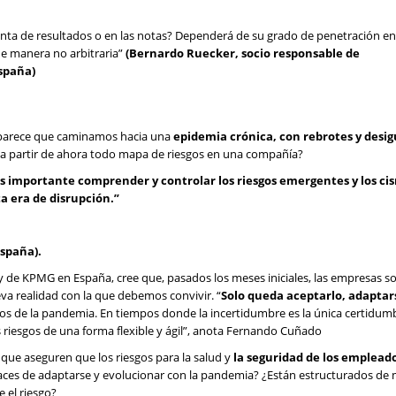
cuenta de resultados o en las notas? Dependerá de su grado de penetración en
de manera no arbitraria”
(Bernardo Ruecker, socio responsable de
spaña)
, parece que caminamos hacia una
epidemia crónica, con rebrotes y desig
 a partir de ahora todo mapa de riesgos en una compañía?
ás importante comprender y controlar los riesgos emergentes y los ci
a era de disrupción.”
España).
 de KPMG en España, cree que, pasados los meses iniciales, las empresas s
va realidad con la que debemos convivir. “
Solo queda aceptarlo, adaptar
s de la pandemia. En tiempos donde la incertidumbre es la única certidumb
 riesgos de una forma flexible y ágil”, anota Fernando Cuñado
ue aseguren que los riesgos para la salud y
la seguridad de los empleado
paces de adaptarse y evolucionar con la pandemia? ¿Están estructurados de
e el riesgo?