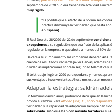
formales,
puede suponer un reto a la hora de implantar el
septiembre de 2020 pudiera frenar esta actividad e increm
muy rígido.
“Es posible que el efecto de la norma sea contra
práctica disminuye la flexibilidad que hasta ah
en España)
El Real Decreto 28/2020 del 22 de septiembre
condiciona 
excepciones
a su regulación: que sea fruto de la aplica
regulado en la empresa o que afecte a menos del 30% del 
De cara a su cumplimiento, las compañías deberán
anali
cuenta de resultados, recuerda Javier Hervás, además de su 
olvidar las implicaciones sobre la seguridad telemática y l
El teletrabajo llegó en 2020 para quedarse y hemos apr
sus ventajas e inconvenientes. Ahora nos esperan meses d
Adaptar la estrategia: saldrán ade
En términos darwinianos, podríamos decir que en la lucha
pronto al cambio. Para
Alfonso Junguitu, socio responsa
flexibilidad y la capacidad de adaptación siempre han sido 
sobrevivido, sino que han conseguido fortalecer su e