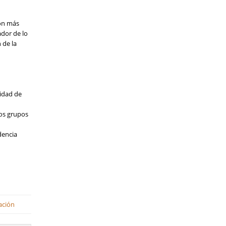
ión más
ador de lo
 de la
ridad de
los grupos
dencia
ación