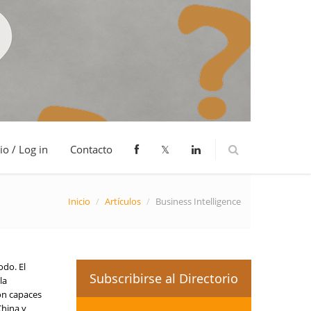
io / Log in
Contacto
𝕏
Inicio
/
Artículos
/
Business Intelligence
odo. El
Subscribirse al Directorio
la
ron capaces
China y