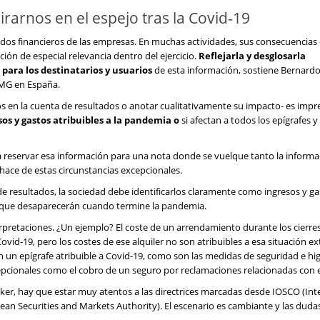
rarnos en el espejo tras la Covid-19
tados financieros de las empresas. En muchas actividades, sus consecuencias
ón de especial relevancia dentro del ejercicio.
Reflejarla y desglosarla
para los destinatarios y usuarios
de esta información, sostiene Bernardo
PMG en España.
los en la cuenta de resultados o anotar cualitativamente su impacto- es impr
sos y gastos atribuibles a la pandemia o
si afectan a todos los epígrafes y
 reservar esa información para una nota donde se vuelque tanto la informa
 hace de estas circunstancias excepcionales.
a de resultados, la sociedad debe identificarlos claramente como ingresos y g
, que desaparecerán cuando termine la pandemia.
erpretaciones. ¿Un ejemplo? El coste de un arrendamiento durante los cierres
Covid-19, pero los costes de ese alquiler no son atribuibles a esa situación e
n un epígrafe atribuible a Covid-19, como son las medidas de seguridad e hi
epcionales como el cobro de un seguro por reclamaciones relacionadas con el
ker, hay que estar muy atentos a las directrices marcadas desde IOSCO (Int
an Securities and Markets Authority). El escenario es cambiante y las duda