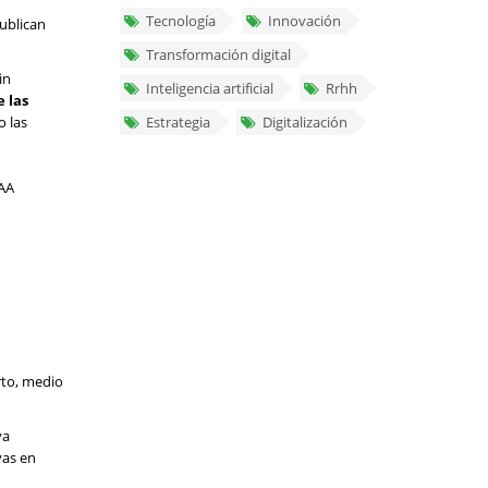
Tecnología
Innovación
ublican
Transformación digital
in
Inteligencia artificial
Rrhh
 las
o las
Estrategia
Digitalización
CAA
rto, medio
ya
vas en