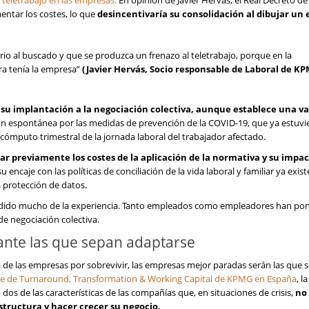
 teletrabajo en las empresas.
En opinión de Javier Hervás, el Real Decreto de
entar los costes, lo que
desincentivaría su consolidación al dibujar un 
rio al buscado y que se produzca un frenazo al teletrabajo, porque en la
ora tenía la empresa”
(Javier Hervás, Socio responsable de Laboral de K
su implantación a la negociación colectiva, aunque establece una v
ción espontánea por las medidas de prevención de la COVID-19, que ya estuvi
cómputo trimestral de la jornada laboral del trabajador afectado.
zar previamente los costes de la aplicación de la normativa y su impa
encaje con las políticas de conciliación de la vida laboral y familiar ya exist
a protección de datos.
endido mucho de la experiencia. Tanto empleados como empleadores han p
e negociación colectiva.
lante las que sepan adaptarse
 de las empresas por sobrevivir, las empresas mejor paradas serán las que 
ble de Turnaround, Transformation & Working Capital de KPMG en España
, la
dos de las características de las compañías que, en situaciones de crisis,
no
structura y hacer crecer su negocio.