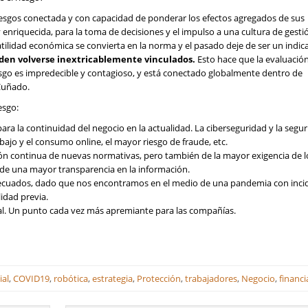
 riesgos conectada y con capacidad de ponderar los efectos agregados de sus
 enriquecida, para la toma de decisiones y el impulso a una cultura de gest
ilidad económica se convierta en la norma y el pasado deje de ser un indic
en volverse inextricablemente vinculados.
Esto hace que la evaluación
riesgo es impredecible y contagioso, y está conectado globalmente dentro de
Cuñado.
esgo:
para la continuidad del negocio en la actualidad. La ciberseguridad y la segu
ajo y el consumo online, el mayor riesgo de fraude, etc.
ión continua de nuevas normativas, pero también de la mayor exigencia de 
 de una mayor transparencia en la información.
adecuados, dado que nos encontramos en el medio de una pandemia con inci
idad previa.
tal. Un punto cada vez más apremiante para las compañías.
ial
,
COVID19
,
robótica
,
estrategia
,
Protección
,
trabajadores
,
Negocio
,
financi