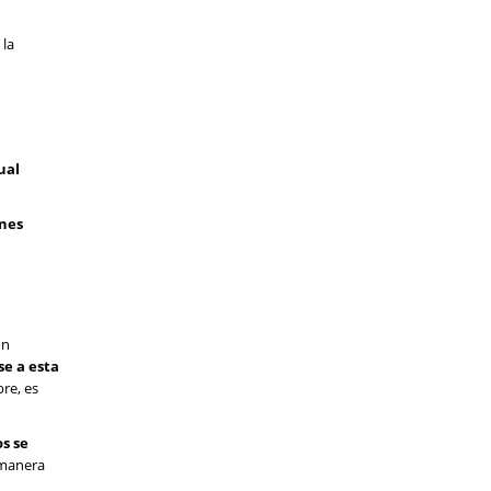
 la
ual
snes
on
se a esta
re, es
s se
 manera