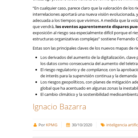
“En cualquier caso, parece claro que la valoración de los
interrelaciones aportará una nueva visión evolucionada, y
adecuada a los tiempos que vivimos. A medida que la volat
que vendrá,
los eventos aparentemente dispares pued
exposición al riesgo sea especialmente difícil porque el 
estructuras organizativas complejas” sostiene Fernando 
Estas son las principales claves de los nuevos mapas de ri
Los derivados del aumento de la digitalización, clave 
los datos como consecuencia del aumento del teletrab
El riesgo regulatorio y de
compliance
, con la aprobac
de interés para la supervisión continua y la demanda
Los riesgos geopolíticos, con planes de mitigación 
global que ha acentuado en algunas zonas la inestabil
El cambio climático y la sostenibilidad medioambien
Ignacio Bazarra
Por
KPMG
30/10/2020
inteligencia artific