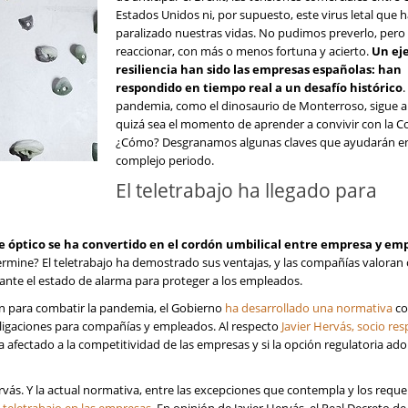
Estados Unidos ni, por supuesto, este virus letal que 
paralizado nuestras vidas. No pudimos preverlo, pero 
reaccionar, con más o menos fortuna y acierto.
Un ej
resiliencia han sido las empresas españolas: han
respondido en tiempo real a un desafío histórico
.
pandemia, como el dinosaurio de Monterroso, sigue ah
quizá sea el momento de aprender a convivir con la Co
¿Cómo? Desgranamos algunas claves que ayudarán en
complejo periodo.
El teletrabajo ha llegado para
 óptico se ha convertido en el cordón umbilical entre empresa y em
rmine? El teletrabajo ha demostrado sus ventajas, y las compañías valora
rante el estado de alarma para proteger a los empleados.
n para combatir la pandemia, el Gobierno
ha desarrollado una normativa
co
ligaciones para compañías y empleados. Al respecto
Javier Hervás, socio re
a afectado a la competitividad de las empresas y si la opción regulatoria ad
ervás. Y la actual normativa, entre las excepciones que contempla y los requ