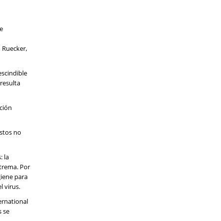
 e
 Ruecker,
escindible
 resulta
ción
astos no
: la
xtrema. Por
giene para
 virus.
ernational
s se