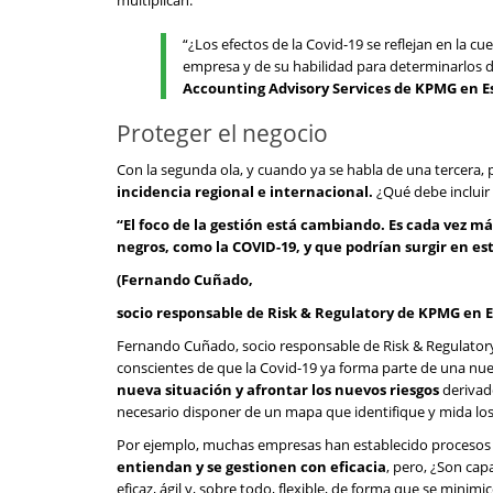
multiplican.
“¿Los efectos de la Covid-19 se reflejan en la 
empresa y de su habilidad para determinarlos 
Accounting Advisory Services de KPMG en E
Proteger el negocio
Con la segunda ola, y cuando ya se habla de una tercera
incidencia regional e internacional.
¿Qué debe incluir
“El foco de la gestión está cambiando. Es cada vez m
negros, como la COVID-19, y que podrían surgir en est
(Fernando Cuñado,
socio responsable de Risk & Regulatory de KPMG en 
Fernando Cuñado, socio responsable de Risk & Regulatory
conscientes de que la Covid-19 ya forma parte de una nue
nueva situación y afrontar los nuevos riesgos
derivado
necesario disponer de un mapa que identifique y mida los
Por ejemplo, muchas empresas han establecido procesos q
entiendan y se gestionen con eficacia
, pero, ¿Son ca
eficaz, ágil y, sobre todo, flexible, de forma que se minimic