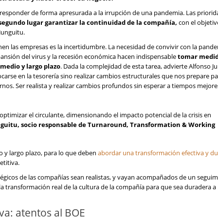
esponder de forma apresurada a la irrupción de una pandemia. Las priorid
segundo lugar garantizar la continuidad de la compañía,
con el objetiv
Junguitu.
en las empresas es la incertidumbre. La necesidad de convivir con la pande
pansión del virus y la recesión económica hacen indispensable
tomar medid
a medio y largo plazo
. Dada la complejidad de esta tarea, advierte Alfonso J
se en la tesorería sino realizar cambios estructurales que nos prepare pa
rnos. Ser realista y realizar cambios profundos sin esperar a tiempos mejor
 optimizar el circulante, dimensionando el impacto potencial de la crisis en
nguitu, socio responsable de
Turnaround, Transformation & Working
 y largo plazo, para lo que deben
abordar una transformación efectiva y d
titiva.
tégicos de las compañías sean realistas, y vayan acompañados de un seguim
la transformación real de la cultura de la compañía para que sea duradera a 
a: atentos al BOE