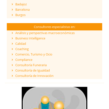
Badajoz
Barcelona
Burgos
Cáceres
Cádiz
Consultores especialistas en:
Cantabria
Análisis y perspectivas macroeconómicas
Castellón
Business Intelligence
Ceuta
Calidad
Ciudad Real
Coaching
Córdoba
Comercio, Turismo y Ocio
Cuenca
Compliance
Girona
Consultoría Funeraria
Granada
Consultoría de Igualdad
Guadalajara
Consultoría de Innovación
Guipúzcoa
Dirección y Gestión
Huelva
ESG - Environmental, Social & Governance
Huesca
Eficiencia Energética
Islas Baleares
Financiación de proyectos internacionales
Jaén
Finanzas empresariales
La Coruña
Formación