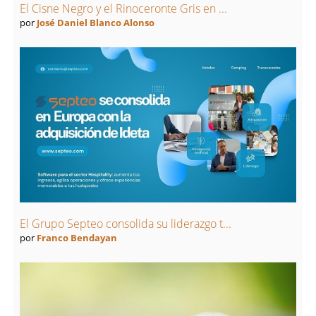
El Cisne Negro y el Rinoceronte Gris en ...
por
José Daniel Blanco Alonso
El Grupo Septeo consolida su liderazgo t...
por
Franco Bendayan