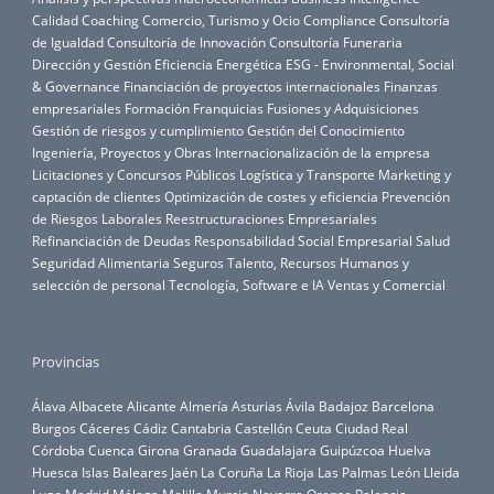
Calidad
Coaching
Comercio, Turismo y Ocio
Compliance
Consultoría
de Igualdad
Consultoría de Innovación
Consultoría Funeraria
Dirección y Gestión
Eficiencia Energética
ESG - Environmental, Social
& Governance
Financiación de proyectos internacionales
Finanzas
empresariales
Formación
Franquicias
Fusiones y Adquisiciones
Gestión de riesgos y cumplimiento
Gestión del Conocimiento
Ingeniería, Proyectos y Obras
Internacionalización de la empresa
Licitaciones y Concursos Públicos
Logística y Transporte
Marketing y
captación de clientes
Optimización de costes y eficiencia
Prevención
de Riesgos Laborales
Reestructuraciones Empresariales
Refinanciación de Deudas
Responsabilidad Social Empresarial
Salud
Seguridad Alimentaria
Seguros
Talento, Recursos Humanos y
selección de personal
Tecnología, Software e IA
Ventas y Comercial
Provincias
Álava
Albacete
Alicante
Almería
Asturias
Ávila
Badajoz
Barcelona
Burgos
Cáceres
Cádiz
Cantabria
Castellón
Ceuta
Ciudad Real
Córdoba
Cuenca
Girona
Granada
Guadalajara
Guipúzcoa
Huelva
Huesca
Islas Baleares
Jaén
La Coruña
La Rioja
Las Palmas
León
Lleida