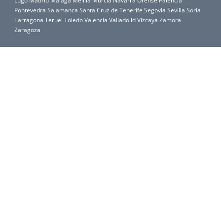
Lugo
Madrid
Málaga
Melilla
Murcia
Navarra
Orense
Palencia
Pontevedra
Salamanca
Santa Cruz de Tenerife
Segovia
Sevilla
Soria
Tarragona
Teruel
Toledo
Valencia
Valladolid
Vizcaya
Zamora
Zaragoza