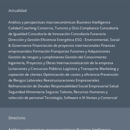
Actualidad
Análisis y perspectivas macroeconómicas
Business Intelligence
Calidad
Coaching
Comercio, Turismo y Ocio
Compliance
Consultoría
de Igualdad
Consultoría de Innovación
Consultoría Funeraria
Dirección y Gestión
Eficiencia Energética
ESG - Environmental, Social
& Governance
Financiación de proyectos internacionales
Finanzas
empresariales
Formación
Franquicias
Fusiones y Adquisiciones
Gestión de riesgos y cumplimiento
Gestión del Conocimiento
Ingeniería, Proyectos y Obras
Internacionalización de la empresa
Licitaciones y Concursos Públicos
Logística y Transporte
Marketing y
captación de clientes
Optimización de costes y eficiencia
Prevención
de Riesgos Laborales
Reestructuraciones Empresariales
Refinanciación de Deudas
Responsabilidad Social Empresarial
Salud
Seguridad Alimentaria
Seguros
Talento, Recursos Humanos y
selección de personal
Tecnología, Software e IA
Ventas y Comercial
Directorio
Análisis y perspectivas macroeconómicas
Business Intelligence