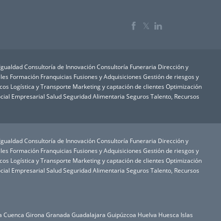
𝕏
 Igualdad
Consultoría de Innovación
Consultoría Funeraria
Dirección y
les
Formación
Franquicias
Fusiones y Adquisiciones
Gestión de riesgos y
icos
Logística y Transporte
Marketing y captación de clientes
Optimización
cial Empresarial
Salud
Seguridad Alimentaria
Seguros
Talento, Recursos
 Igualdad
Consultoría de Innovación
Consultoría Funeraria
Dirección y
les
Formación
Franquicias
Fusiones y Adquisiciones
Gestión de riesgos y
icos
Logística y Transporte
Marketing y captación de clientes
Optimización
cial Empresarial
Salud
Seguridad Alimentaria
Seguros
Talento, Recursos
a
Cuenca
Girona
Granada
Guadalajara
Guipúzcoa
Huelva
Huesca
Islas