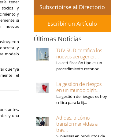
ería tener
Subscribirse al Directorio
 socios y
cimiento y
lemente si
Escribir un Artículo
ir nuevos
Últimas Noticias
struyeron
concreta y
TÜV SÜD certifica los
ese modelo
nuevos aerogener...
La certificación tipo es un
procedimiento reconoc...
ar que "ya
amente el
La gestión de riesgos
en un mundo digit...
La gestión de riesgos es hoy
crítica para la fij...
constantes,
entes y una
Adidas, o cómo
transformar vidas a
trav...
Si piensas en productos de