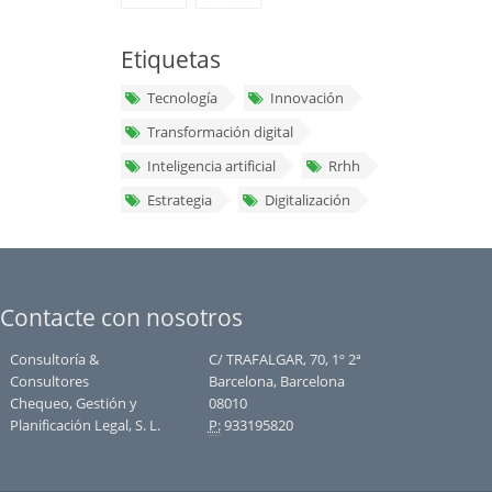
Etiquetas
Tecnología
Innovación
Transformación digital
Inteligencia artificial
Rrhh
Estrategia
Digitalización
Contacte con nosotros
Consultoría &
C/ TRAFALGAR, 70, 1º 2ª
Consultores
Barcelona, Barcelona
Chequeo, Gestión y
08010
Planificación Legal, S. L.
P:
933195820