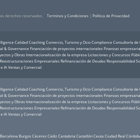
 los derechos reservados.
Terminos y Condiciones
|
Política de Privacidad
lligence
Calidad
Coaching
Comercio, Turismo y Ocio
Compliance
Consultoría de
ial & Governance
Financiación de proyectos internacionales
Finanzas empresaria
oyectos y Obras
Internacionalización de la empresa
Licitaciones y Concursos Públ
Reestructuraciones Empresariales
Refinanciación de Deudas
Responsabilidad So
 e IA
Ventas y Comercial
lligence
Calidad
Coaching
Comercio, Turismo y Ocio
Compliance
Consultoría de
ial & Governance
Financiación de proyectos internacionales
Finanzas empresaria
oyectos y Obras
Internacionalización de la empresa
Licitaciones y Concursos Públ
Reestructuraciones Empresariales
Refinanciación de Deudas
Responsabilidad So
 e IA
Ventas y Comercial
Barcelona
Burgos
Cáceres
Cádiz
Cantabria
Castellón
Ceuta
Ciudad Real
Córdob