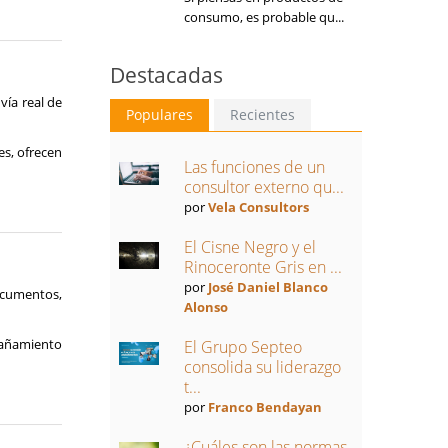
consumo, es probable qu...
Destacadas
vía real de
Populares
Recientes
es, ofrecen
Las funciones de un
consultor externo qu...
por
Vela Consultors
El Cisne Negro y el
Rinoceronte Gris en ...
por
José Daniel Blanco
documentos,
Alonso
mpañamiento
El Grupo Septeo
consolida su liderazgo
t...
por
Franco Bendayan
¿Cuáles son las normas