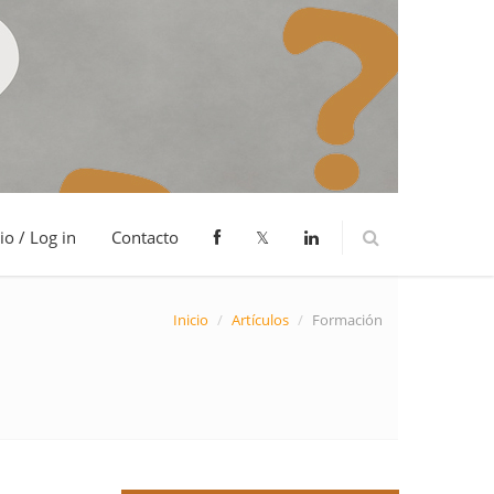
io / Log in
Contacto
𝕏
Inicio
/
Artículos
/
Formación