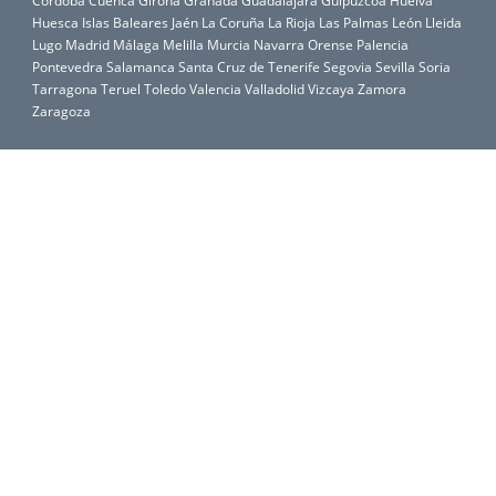
Córdoba
Cuenca
Girona
Granada
Guadalajara
Guipúzcoa
Huelva
Huesca
Islas Baleares
Jaén
La Coruña
La Rioja
Las Palmas
León
Lleida
Lugo
Madrid
Málaga
Melilla
Murcia
Navarra
Orense
Palencia
Pontevedra
Salamanca
Santa Cruz de Tenerife
Segovia
Sevilla
Soria
Tarragona
Teruel
Toledo
Valencia
Valladolid
Vizcaya
Zamora
Zaragoza