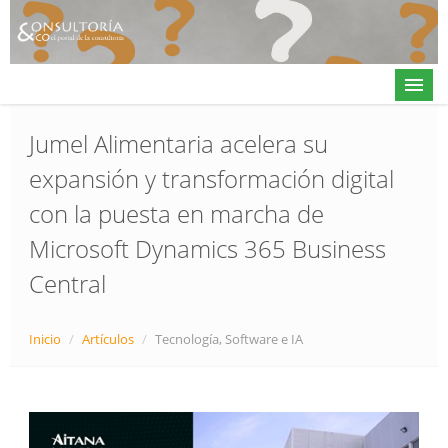
Jumel Alimentaria acelera su
expansión y transformación digital
Actualidad
con la puesta en marcha de
Directorio
Microsoft Dynamics 365 Business
Alta en directorio / Log in
Central
Contacto
Inicio
/
Artículos
/
Tecnología, Software e IA
𝕏