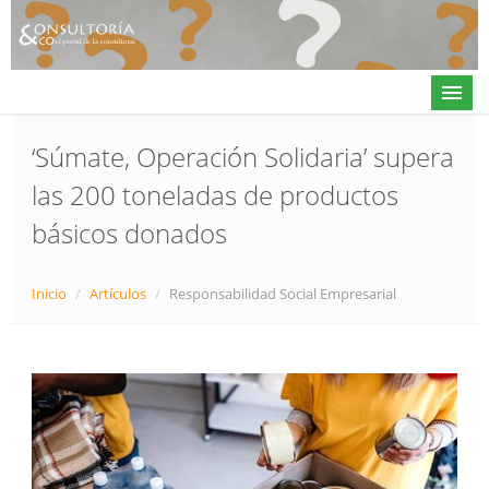
‘Súmate, Operación Solidaria’ supera
las 200 toneladas de productos
Actualidad
básicos donados
Directorio
Alta en directorio / Log in
Inicio
/
Artículos
/
Responsabilidad Social Empresarial
Contacto
𝕏