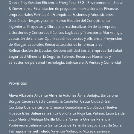
Dirección y Gestión
Eficiencia Energética
ESG - Environmental, Social
& Governance
Financiación de proyectos internacionales
Finanzas
empresariales
Formación
Franquicias
Fusiones y Adquisiciones
Gestión de riesgos y cumplimiento
Gestión del Conocimiento
Ingeniería, Proyectos y Obras
Internacionalización de la empresa
Licitaciones y Concursos Públicos
Logística y Transporte
Marketing y
captación de clientes
Optimización de costes y eficiencia
Prevención
de Riesgos Laborales
Reestructuraciones Empresariales
Refinanciación de Deudas
Responsabilidad Social Empresarial
Salud
Seguridad Alimentaria
Seguros
Talento, Recursos Humanos y
selección de personal
Tecnología, Software e IA
Ventas y Comercial
Provincias
Álava
Albacete
Alicante
Almería
Asturias
Ávila
Badajoz
Barcelona
Burgos
Cáceres
Cádiz
Cantabria
Castellón
Ceuta
Ciudad Real
Córdoba
Cuenca
Girona
Granada
Guadalajara
Guipúzcoa
Huelva
Huesca
Islas Baleares
Jaén
La Coruña
La Rioja
Las Palmas
León
Lleida
Lugo
Madrid
Málaga
Melilla
Murcia
Navarra
Orense
Palencia
Pontevedra
Salamanca
Santa Cruz de Tenerife
Segovia
Sevilla
Soria
Tarragona
Teruel
Toledo
Valencia
Valladolid
Vizcaya
Zamora