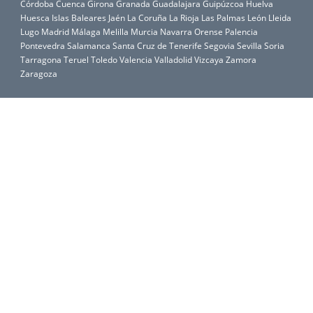
Córdoba
Cuenca
Girona
Granada
Guadalajara
Guipúzcoa
Huelva
Huesca
Islas Baleares
Jaén
La Coruña
La Rioja
Las Palmas
León
Lleida
Lugo
Madrid
Málaga
Melilla
Murcia
Navarra
Orense
Palencia
Pontevedra
Salamanca
Santa Cruz de Tenerife
Segovia
Sevilla
Soria
Tarragona
Teruel
Toledo
Valencia
Valladolid
Vizcaya
Zamora
Zaragoza