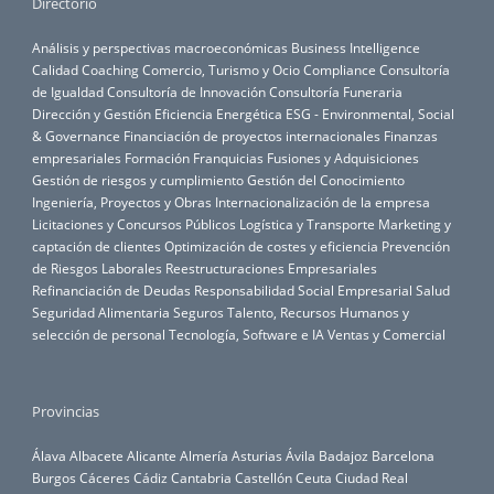
Directorio
Análisis y perspectivas macroeconómicas
Business Intelligence
Calidad
Coaching
Comercio, Turismo y Ocio
Compliance
Consultoría
de Igualdad
Consultoría de Innovación
Consultoría Funeraria
Dirección y Gestión
Eficiencia Energética
ESG - Environmental, Social
& Governance
Financiación de proyectos internacionales
Finanzas
empresariales
Formación
Franquicias
Fusiones y Adquisiciones
Gestión de riesgos y cumplimiento
Gestión del Conocimiento
Ingeniería, Proyectos y Obras
Internacionalización de la empresa
Licitaciones y Concursos Públicos
Logística y Transporte
Marketing y
captación de clientes
Optimización de costes y eficiencia
Prevención
de Riesgos Laborales
Reestructuraciones Empresariales
Refinanciación de Deudas
Responsabilidad Social Empresarial
Salud
Seguridad Alimentaria
Seguros
Talento, Recursos Humanos y
selección de personal
Tecnología, Software e IA
Ventas y Comercial
Provincias
Álava
Albacete
Alicante
Almería
Asturias
Ávila
Badajoz
Barcelona
Burgos
Cáceres
Cádiz
Cantabria
Castellón
Ceuta
Ciudad Real