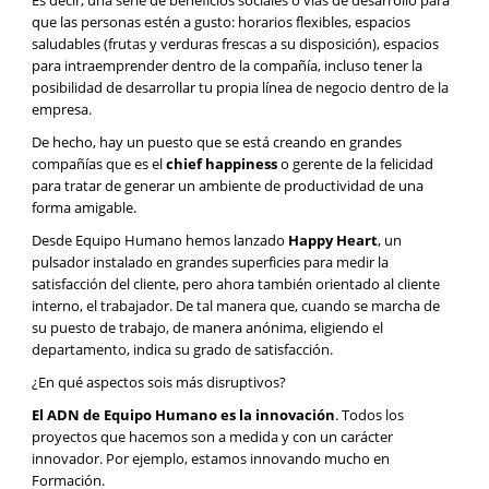
Es decir, una serie de beneficios sociales o vías de desarrollo para
que las personas estén a gusto: horarios flexibles, espacios
saludables (frutas y verduras frescas a su disposición), espacios
para intraemprender dentro de la compañía, incluso tener la
posibilidad de desarrollar tu propia línea de negocio dentro de la
empresa.
De hecho, hay un puesto que se está creando en grandes
compañías que es el
chief happiness
o gerente de la felicidad
para tratar de generar un ambiente de productividad de una
forma amigable.
Desde Equipo Humano hemos lanzado
Happy Heart
, un
pulsador instalado en grandes superficies para medir la
satisfacción del cliente, pero ahora también orientado al cliente
interno, el trabajador. De tal manera que, cuando se marcha de
su puesto de trabajo, de manera anónima, eligiendo el
departamento, indica su grado de satisfacción.
¿En qué aspectos sois más disruptivos?
El ADN de Equipo Humano es la innovación
. Todos los
proyectos que hacemos son a medida y con un carácter
innovador. Por ejemplo, estamos innovando mucho en
Formación.