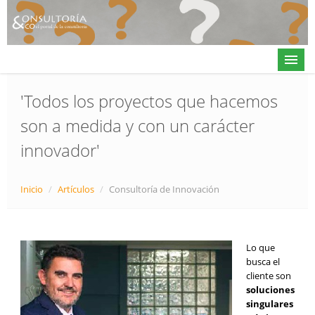
'Todos los proyectos que hacemos
son a medida y con un carácter
Actualidad
innovador'
Directorio
Alta en directorio / Log in
Inicio
/
Artículos
/
Consultoría de Innovación
Contacto
Lo que
busca el
𝕏
cliente son
soluciones
singulares