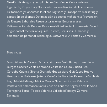
Gestión de riesgos y cumplimiento
Gestión del Conocimiento
Ingeniería, Proyectos y Obras
Internacionalización de la empresa
Licitaciones y Concursos Públicos
Logística y Transporte
Marketing y
captación de clientes
Optimización de costes y eficiencia
Prevención
de Riesgos Laborales
Reestructuraciones Empresariales
Refinanciación de Deudas
Responsabilidad Social Empresarial
Salud
Seguridad Alimentaria
Seguros
Talento, Recursos Humanos y
selección de personal
Tecnología, Software e IA
Ventas y Comercial
Provincias
Álava
Albacete
Alicante
Almería
Asturias
Ávila
Badajoz
Barcelona
Burgos
Cáceres
Cádiz
Cantabria
Castellón
Ceuta
Ciudad Real
Córdoba
Cuenca
Girona
Granada
Guadalajara
Guipúzcoa
Huelva
Huesca
Islas Baleares
Jaén
La Coruña
La Rioja
Las Palmas
León
Lleida
Lugo
Madrid
Málaga
Melilla
Murcia
Navarra
Orense
Palencia
Pontevedra
Salamanca
Santa Cruz de Tenerife
Segovia
Sevilla
Soria
Tarragona
Teruel
Toledo
Valencia
Valladolid
Vizcaya
Zamora
Zaragoza