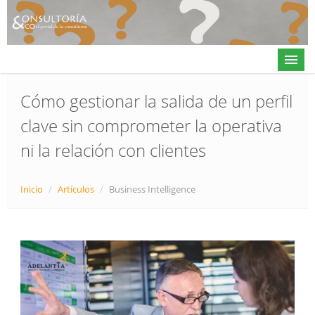
Cómo gestionar la salida de un perfil
clave sin comprometer la operativa
Actualidad
ni la relación con clientes
Directorio
Alta en directorio / Log in
Inicio
/
Artículos
/
Business Intelligence
Contacto
𝕏