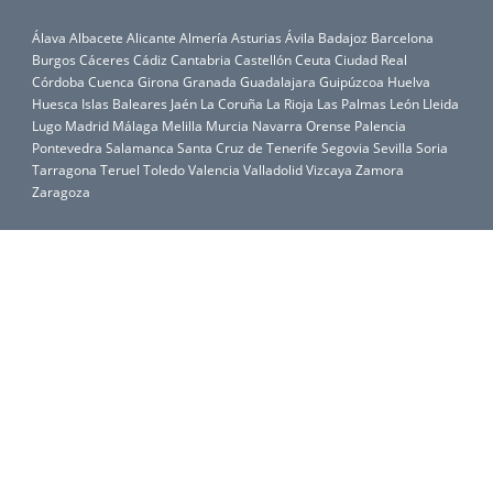
Álava
Albacete
Alicante
Almería
Asturias
Ávila
Badajoz
Barcelona
Burgos
Cáceres
Cádiz
Cantabria
Castellón
Ceuta
Ciudad Real
Córdoba
Cuenca
Girona
Granada
Guadalajara
Guipúzcoa
Huelva
Huesca
Islas Baleares
Jaén
La Coruña
La Rioja
Las Palmas
León
Lleida
Lugo
Madrid
Málaga
Melilla
Murcia
Navarra
Orense
Palencia
Pontevedra
Salamanca
Santa Cruz de Tenerife
Segovia
Sevilla
Soria
Tarragona
Teruel
Toledo
Valencia
Valladolid
Vizcaya
Zamora
Zaragoza