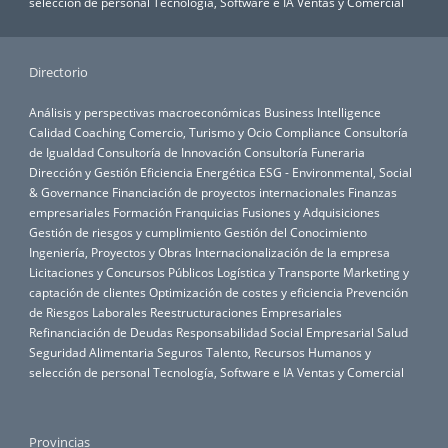
selección de personal
Tecnología, Software e IA
Ventas y Comercial
Directorio
Análisis y perspectivas macroeconómicas
Business Intelligence
Calidad
Coaching
Comercio, Turismo y Ocio
Compliance
Consultoría
de Igualdad
Consultoría de Innovación
Consultoría Funeraria
Dirección y Gestión
Eficiencia Energética
ESG - Environmental, Social
& Governance
Financiación de proyectos internacionales
Finanzas
empresariales
Formación
Franquicias
Fusiones y Adquisiciones
Gestión de riesgos y cumplimiento
Gestión del Conocimiento
Ingeniería, Proyectos y Obras
Internacionalización de la empresa
Licitaciones y Concursos Públicos
Logística y Transporte
Marketing y
captación de clientes
Optimización de costes y eficiencia
Prevención
de Riesgos Laborales
Reestructuraciones Empresariales
Refinanciación de Deudas
Responsabilidad Social Empresarial
Salud
Seguridad Alimentaria
Seguros
Talento, Recursos Humanos y
selección de personal
Tecnología, Software e IA
Ventas y Comercial
Provincias