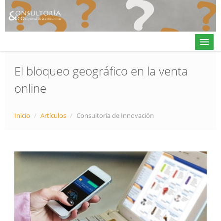
El bloqueo geográfico en la venta
online
Actualidad
Directorio
Inicio
/
Artículos
/
Consultoría de Innovación
Alta en directorio / Log in
Contacto
𝕏