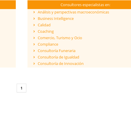
Consultores especialistas en:
Análisis y perspectivas macroeconómicas
Business Intelligence
Calidad
Coaching
Comercio, Turismo y Ocio
Compliance
Consultoría Funeraria
Consultoría de Igualdad
Consultoría de Innovación
Dirección y Gestión
ESG - Environmental, Social & Governance
Eficiencia Energética
1
Financiación de proyectos internacionales
Finanzas empresariales
Formación
Franquicias
Fusiones y Adquisiciones
Gestión de riesgos y cumplimiento
Gestión del Conocimiento