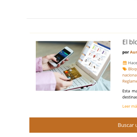
El b
por
Au
Hace
Bloq
naciona
Reglam
Esta ma
destinad
Leer m
Buscar u