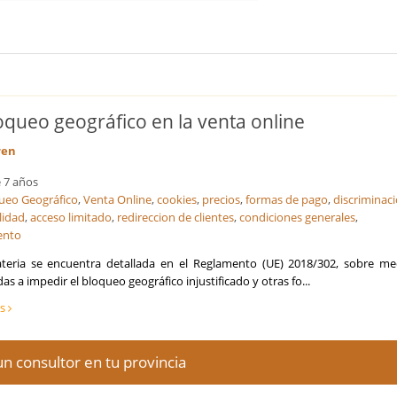
loqueo geográfico en la venta online
ren
 7 años
ueo Geográfico
,
Venta Online
,
cookies
,
precios
,
formas de pago
,
discriminac
lidad
,
acceso limitado
,
redireccion de clientes
,
condiciones generales
,
ento
teria se encuentra detallada en el Reglamento (UE) 2018/302, sobre me
as a impedir el bloqueo geográfico injustificado y otras fo...
ás
n consultor en tu provincia