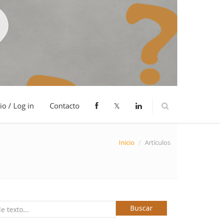
io / Log in
Contacto
𝕏
Inicio
/
Artículos
Buscar