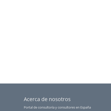
Salamanca
Santa Cruz de Tenerife
Segovia
Sevilla
Soria
Tarragona
Teruel
Toledo
Valencia
Valladolid
Vizcaya
Zamora
Zaragoza
Acerca de nosotros
Portal de consultoría y consultores en España