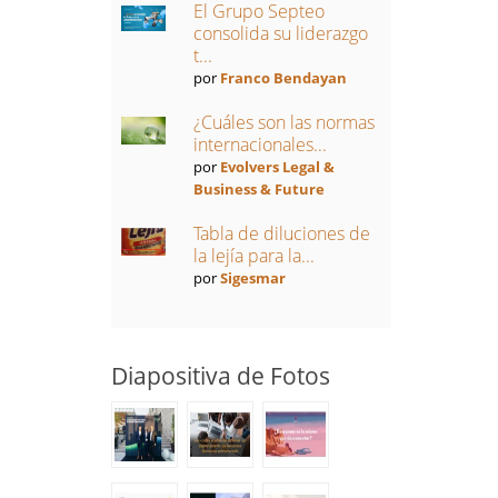
El Grupo Septeo
consolida su liderazgo
t...
por
Franco Bendayan
¿Cuáles son las normas
internacionales...
por
Evolvers Legal &
Business & Future
Tabla de diluciones de
la lejía para la...
por
Sigesmar
Diapositiva de Fotos