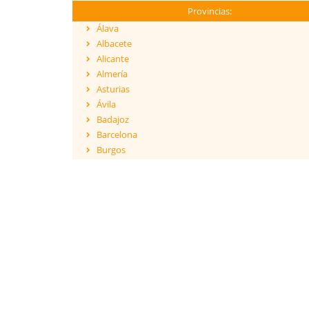
Provincias:
Álava
Albacete
Alicante
Almería
Asturias
Ávila
Badajoz
Barcelona
Burgos
Cáceres
Cádiz
Cantabria
Castellón
Ceuta
Ciudad Real
Córdoba
Cuenca
Girona
Granada