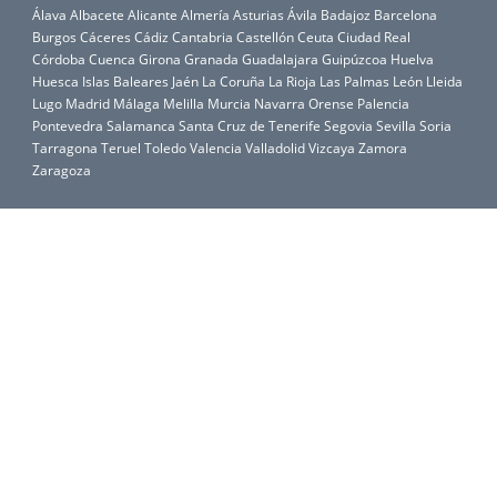
Álava
Albacete
Alicante
Almería
Asturias
Ávila
Badajoz
Barcelona
Burgos
Cáceres
Cádiz
Cantabria
Castellón
Ceuta
Ciudad Real
Córdoba
Cuenca
Girona
Granada
Guadalajara
Guipúzcoa
Huelva
Huesca
Islas Baleares
Jaén
La Coruña
La Rioja
Las Palmas
León
Lleida
Lugo
Madrid
Málaga
Melilla
Murcia
Navarra
Orense
Palencia
Pontevedra
Salamanca
Santa Cruz de Tenerife
Segovia
Sevilla
Soria
Tarragona
Teruel
Toledo
Valencia
Valladolid
Vizcaya
Zamora
Zaragoza