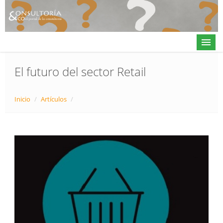
El futuro del sector Retail
Actualidad
Inicio
/
Artículos
/
Directorio
Alta en directorio / Log in
Contacto
𝕏