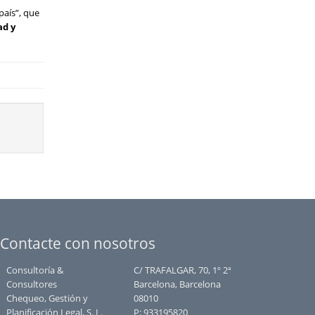
país”, que
ad y
Contacte con nosotros
Consultoría &
C/ TRAFALGAR, 70, 1º 2ª
Consultores
Barcelona, Barcelona
Chequeo, Gestión y
08010
Planificación Legal, S. L.
P:
933195820