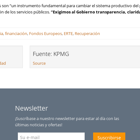
dos son “un instrumento fundamental para cambiar el sistema productivo del 
ón de los servicios públicos.
“Exigimos al Gobierno transparencia, clarid
ia
,
financiación
,
Fondos Europeos
,
ERTE
,
Recuperación
Fuente: KPMG
idad
Source
Newsletter
¡Suscríbase a nuestro newsletter para estar al día con las
últimas noticias y ofertas!
Suscribirse