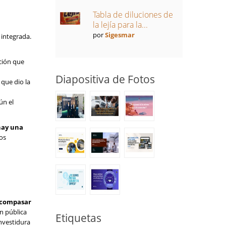
Tabla de diluciones de
la lejía para la...
por
Sigesmar
 integrada.
ación que
Diapositiva de Fotos
 que dio la
ún el
hay una
los
 acompasar
ón pública
Etiquetas
nvestidura