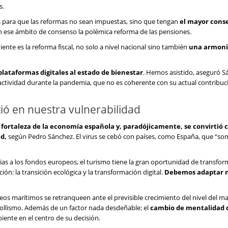
s.
s para que las reformas no sean impuestas, sino que tengan
el mayor cons
n ese ámbito de consenso la polémica reforma de las pensiones.
iente es la reforma fiscal, no solo a nivel nacional sino también
una armoni
 plataformas digitales al estado de bienestar
. Hemos asistido, aseguró Sá
actividad durante la pandemia, que no es coherente con su actual contribuci
tió en nuestra vulnerabilidad
n fortaleza de la economía española y, paradójicamente, se convirtió c
d,
según Pedro Sánchez. El virus se cebó con países, como España, que “s
as a los fondos europeos, el turismo tiene la gran oportunidad de transfor
ón: la transición ecológica y la transformación digital.
Debemos adaptar 
eos marítimos se retranqueen ante el previsible crecimiento del nivel del ma
rrollismo. Además de un factor nada desdeñable: el
cambio de mentalidad 
iente en el centro de su decisión.