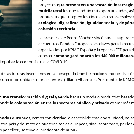
proyectos
que presenten una vocación interregio
multilateral
los que tendrán más oportunidades, así
propuestas que integren los cinco ejes transversales:
ecológica, digitalización, igualdad social y de gén
cohesión territorial.
La presencia de Pedro Sánchez sirvió para inaugurar el
encuentros ‘Fondos Europeos, las claves para la recup
organizados por KPMG España y la Agencia EFE para d
conocer
cómo se gestionarán los 140.000 millones
impulsar la economía tras la COVID-19.
de las futuras inversiones en la perseguida transformación y modernizació
 una oportunidad sin precedentes” (Hilario Albarracín, Presidente de KPMG
r
una transformación digital y verde
hacia un modelo productivo basado
 donde
la colaboración entre los sectores público y privado
cobra “más r
fondos europeos
, vemos con claridad lo especial de esta oportunidad, no so
tro país y del resto de nuestros socios europeos, sino, sobre todo, por los 
os por ellos”, sostuvo el presidente de KPMG.