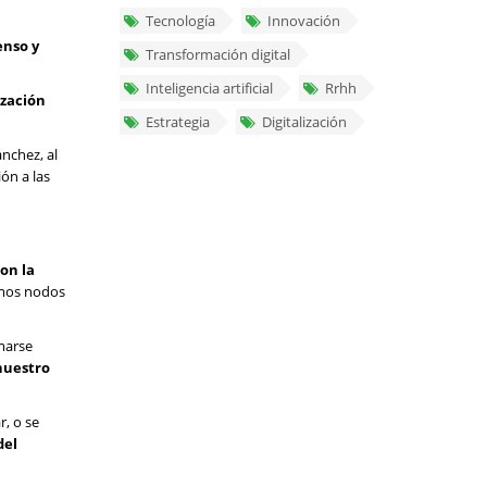
Tecnología
Innovación
enso y
Transformación digital
Inteligencia artificial
Rrhh
zación
Estrategia
Digitalización
nchez, al
ón a las
on la
omos nodos
marse
nuestro
r, o se
del