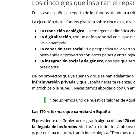
Los cinco ejes que inspiran el repa
En el caso español, el reparto de los fondos atenderá a crit
La ejecución de los fondos pivotará sobre cinco ejes, o ve
La transición ecológica.
La emergencia climática v
La digitalización
, con un enfoque social en el que n
lleva aparejada.
La cohesión territorial.
“La perspectiva de la verteb
bienvenida a “proyectos con otros países y entre regi
La integración social y de género
, dos ejes que será
presidente.
De los proyectos que ya suenan y que se han adelantado
infrainversión privada
y que España necesita relanzar, c
microchips o la nube… Necesitamos abordarlo con un enf
“Reduciremos uno de nuestros talones de Aquile
Las 170 reformas que cambiarán España
El presidente del Gobierno desgranó alguna de
las 170 r
la llegada de los fondos
. Afectarán a todos los ámbitos: 
y, por encima de todo, transición ecológica. “Tenemos u