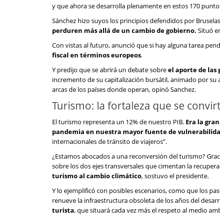
y que ahora se desarrolla plenamente en estos 170 punto
Sánchez hizo suyos los principios defendidos por Brusela
perduren más allá de un cambio de gobierno.
Situó e
Con vistas al futuro, anunció que si hay alguna tarea pend
fiscal en términos europeos
.
Y predijo que se abrirá un debate sobre
el aporte de las
incremento de su capitalización bursátil, animado por su 
arcas de los países donde operan, opinó Sanchez.
Turismo: la fortaleza que se convir
El turismo representa un 12% de nuestro PIB.
Era la gra
pandemia en nuestra mayor fuente de vulnerabilida
internacionales de tránsito de viajeros”.
¿Estamos abocados a una reconversión del turismo? Graci
sobre los dos ejes transversales que cimentan la recuperaci
turismo al cambio climático
, sostuvo el presidente.
Y lo ejemplificó con posibles escenarios, como que los pas
renueve la infraestructura obsoleta de los años del desa
turista
, que situará cada vez más el respeto al medio amb