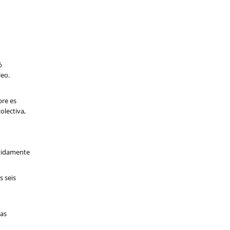
ó
leo.
pre es
olectiva,
etidamente
s seis
mas