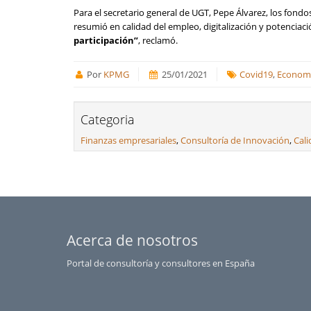
Para el secretario general de UGT, Pepe Álvarez, los fon
resumió en calidad del empleo, digitalización y potenciaci
participación”
, reclamó.
Por
KPMG
25/01/2021
Covid19
,
Econom
Categoria
Finanzas empresariales
,
Consultoría de Innovación
,
Cal
Acerca de nosotros
Portal de consultoría y consultores en España