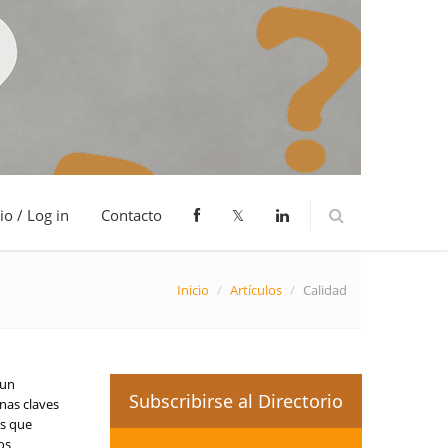
io / Log in
Contacto
𝕏
Inicio
/
Artículos
/
Calidad
 un
Subscribirse al Directorio
nas claves
os que
os