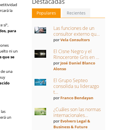
Destacadas
petitividad
rcará la
Populares
Recientes
 sí”,
Las funciones de un
dos, para
consultor externo qu...
por
Vela Consultors
ciones
El Cisne Negro y el
elto ni un
Rinoceronte Gris en ...
s que se
por
José Daniel Blanco
Alonso
o de una
muy
El Grupo Septeo
pecido
consolida su liderazgo
t...
por
Franco Bendayan
¿Cuáles son las normas
 las
internacionales...
será un
por
Evolvers Legal &
Business & Future