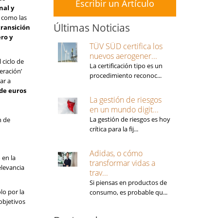
Escribir un Artículo
nal y
 como las
Últimas Noticias
transición
ero y
TÜV SÜD certifica los
nuevos aerogener...
 ciclo de
La certificación tipo es un
eración’
procedimiento reconoc...
ar a
 de euros
La gestión de riesgos
en un mundo digit...
La gestión de riesgos es hoy
n de
crítica para la fij...
Adidas, o cómo
 en la
transformar vidas a
elevancia
trav...
Si piensas en productos de
lo por la
consumo, es probable qu...
objetivos