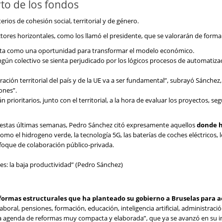
rto de los fondos
erios de cohesión social, territorial y de género.
ctores horizontales, como los llamó el presidente, que se valorarán de forma
ista como una oportunidad para transformar el modelo económico.
ingún colectivo se sienta perjudicado por los lógicos procesos de automatiz
ración territorial del país y de la UE va a ser fundamental”, subrayó Sánchez,
ones”.
n prioritarios, junto con el territorial, a la hora de evaluar los proyectos, seg
 estas últimas semanas, Pedro Sánchez citó expresamente aquellos
donde 
omo el hidrogeno verde, la tecnología 5G, las baterías de coches eléctricos, 
oque de colaboración público-privada.
s: la baja productividad” (Pedro Sánchez)
eformas estructurales que ha planteado su gobierno a Bruselas para
laboral, pensiones, formación, educación, inteligencia artificial, administraci
na agenda de reformas muy compacta y elaborada”, que ya se avanzó en su i