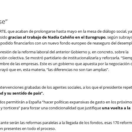
se”
ERTE, que acaban de prolongarse hasta mayo en la mesa de diálogo social, ya
 sido
gracias al trabajo de Nadia Calviño en el Eurogrupo
, según subray
 podido financiarlos con un nuevo fondo europeo de reaseguro del desemp
esión de la reforma laboral del anterior Gobierno y, en concreto, sobre la
ción colectiva. Se mostró partidario de institucionalizarla y reforzarla. “Siem
idumbre de las empresas. Este es un gobierno que apuesta por la negociación c
rayó que en, esta materia, “las diferencias no son tan amplias”.
ervenciones grabadas de los agentes sociales, a los que el presidente rep
d y su sentido de país”.
os permitirán a España “hacer políticas expansivas de gasto en los próximo
y torticera” para forzar una condicionalidad que justifique
una vuelta a la
nte serán las reformas paralelas a la llegada de los fondos, esas 170 refor
én presentes en todo el proceso.