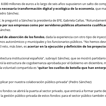
n 8.000 millones de euros a lo largo de seis años supusieron un salto de com
a necesaria transformación digital y ecológica de la economía
, que ma
Pedro Sánchez.
 le preguntó a Sánchez la presidenta de EFE, Gabriela Cañas. “Rotundamente
o por sus empresas como por servidores públicos altamente cualifica
Sánchez.
ad de absorción de los fondos
, dada la experiencia con otro tipo de inyec
rnos autonómicos y municipales y los funcionarios públicos. “No hemos devu
El reto, más bien, es
acertar en la ejecución y definición de los proyecto
itectura institucional española”, subrayó Sánchez, que se mostró partidari
dará la estructura de cogobernanza aprobada por el Gobierno en diciembre, 
 la voluntad compartida es “
quitar los cuellos de botella que han entor
explicar por nuestra colaboración público-privada” (Pedro Sánchez)
s fondos se abrirá la puerta al sector privado, que entrará a formar parte de
la gestión público-privada de estos fondos: para el sector público también 