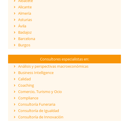
Albacete
Alicante
Almería
Asturias
Ávila
Badajoz
Barcelona
Burgos
Cáceres
Cádiz
Consultores especialistas en:
Cantabria
Análisis y perspectivas macroeconómicas
Castellón
Business Intelligence
Ceuta
Calidad
Ciudad Real
Coaching
Córdoba
Comercio, Turismo y Ocio
Cuenca
Compliance
Girona
Consultoría Funeraria
Granada
Consultoría de Igualdad
Guadalajara
Consultoría de Innovación
Guipúzcoa
Dirección y Gestión
Huelva