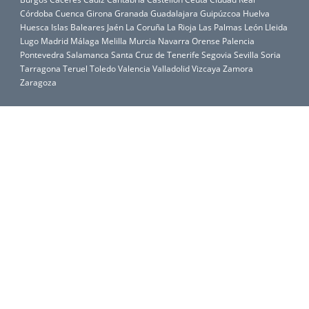
Córdoba
Cuenca
Girona
Granada
Guadalajara
Guipúzcoa
Huelva
Huesca
Islas Baleares
Jaén
La Coruña
La Rioja
Las Palmas
León
Lleida
Lugo
Madrid
Málaga
Melilla
Murcia
Navarra
Orense
Palencia
Pontevedra
Salamanca
Santa Cruz de Tenerife
Segovia
Sevilla
Soria
Tarragona
Teruel
Toledo
Valencia
Valladolid
Vizcaya
Zamora
Zaragoza