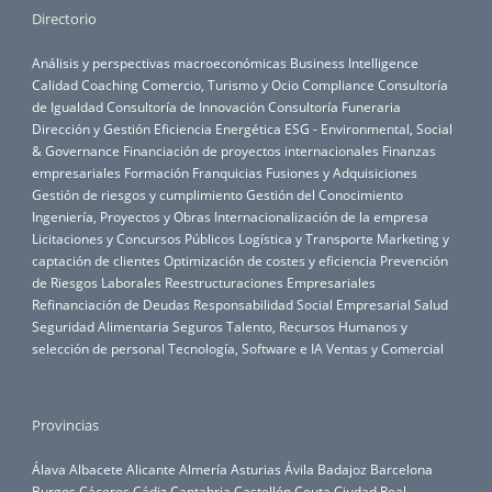
Directorio
Análisis y perspectivas macroeconómicas
Business Intelligence
Calidad
Coaching
Comercio, Turismo y Ocio
Compliance
Consultoría
de Igualdad
Consultoría de Innovación
Consultoría Funeraria
Dirección y Gestión
Eficiencia Energética
ESG - Environmental, Social
& Governance
Financiación de proyectos internacionales
Finanzas
empresariales
Formación
Franquicias
Fusiones y Adquisiciones
Gestión de riesgos y cumplimiento
Gestión del Conocimiento
Ingeniería, Proyectos y Obras
Internacionalización de la empresa
Licitaciones y Concursos Públicos
Logística y Transporte
Marketing y
captación de clientes
Optimización de costes y eficiencia
Prevención
de Riesgos Laborales
Reestructuraciones Empresariales
Refinanciación de Deudas
Responsabilidad Social Empresarial
Salud
Seguridad Alimentaria
Seguros
Talento, Recursos Humanos y
selección de personal
Tecnología, Software e IA
Ventas y Comercial
Provincias
Álava
Albacete
Alicante
Almería
Asturias
Ávila
Badajoz
Barcelona
Burgos
Cáceres
Cádiz
Cantabria
Castellón
Ceuta
Ciudad Real