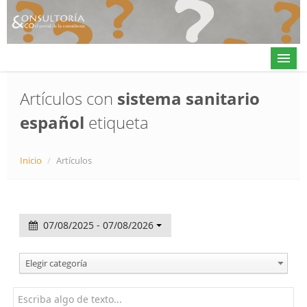
Artículos con
sistema sanitario
español
etiqueta
Actualidad
Directorio
Inicio
/
Artículos
Alta en directorio / Log in
Contacto
07/08/2025 - 07/08/2026
𝕏
Elegir categoría