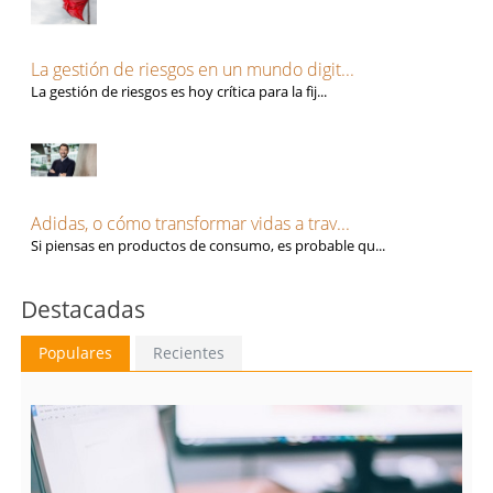
Sevilla
Seguros
Soria
Talento, Recursos Humanos y selección de personal
Tarragona
Tecnología, Software e IA
La gestión de riesgos en un mundo digit...
Teruel
Ventas y Comercial
La gestión de riesgos es hoy crítica para la fij...
Toledo
Valencia
Valladolid
Vizcaya
Zamora
Adidas, o cómo transformar vidas a trav...
Zaragoza
Si piensas en productos de consumo, es probable qu...
Destacadas
Populares
Recientes