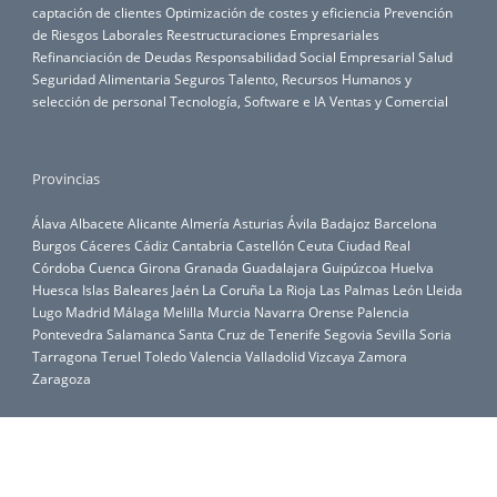
captación de clientes
Optimización de costes y eficiencia
Prevención
de Riesgos Laborales
Reestructuraciones Empresariales
Refinanciación de Deudas
Responsabilidad Social Empresarial
Salud
Seguridad Alimentaria
Seguros
Talento, Recursos Humanos y
selección de personal
Tecnología, Software e IA
Ventas y Comercial
Provincias
Álava
Albacete
Alicante
Almería
Asturias
Ávila
Badajoz
Barcelona
Burgos
Cáceres
Cádiz
Cantabria
Castellón
Ceuta
Ciudad Real
Córdoba
Cuenca
Girona
Granada
Guadalajara
Guipúzcoa
Huelva
Huesca
Islas Baleares
Jaén
La Coruña
La Rioja
Las Palmas
León
Lleida
Lugo
Madrid
Málaga
Melilla
Murcia
Navarra
Orense
Palencia
Pontevedra
Salamanca
Santa Cruz de Tenerife
Segovia
Sevilla
Soria
Tarragona
Teruel
Toledo
Valencia
Valladolid
Vizcaya
Zamora
Zaragoza