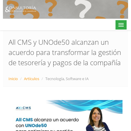
All CMS y UNOde50 alcanzan un
acuerdo para transformar la gestión
Actualidad
de tesorería y pagos de la compañía
Directorio
Alta en directorio / Log in
Inicio
/
Artículos
/
Tecnología, Software e IA
Contacto
𝕏